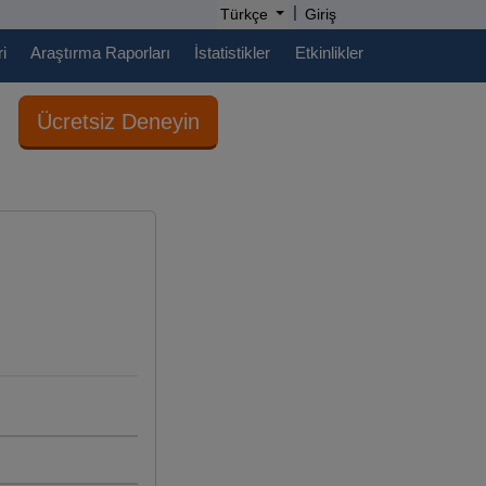
|
Türkçe
Giriş
i
Araştırma Raporları
İstatistikler
Etkinlikler
Ücretsiz Deneyin