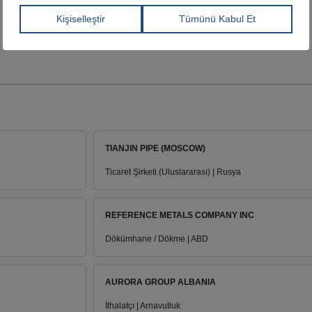
TIANJIN PIPE (MOSCOW)
Ticaret Şirketi (Uluslararası) | Rusya
REFERENCE METALS COMPANY INC
Dökümhane / Dökme | ABD
AURORA GROUP ALBANIA
İthalatçı | Arnavutluk