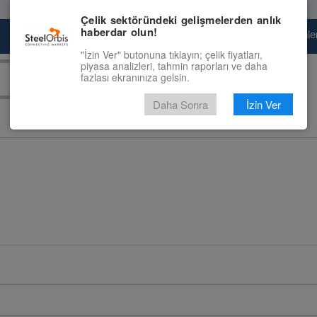
Çelik sektöründeki gelişmelerden anlık
haberdar olun!
Pazaryeri
Çelik Piyasası
Fiyat Tahminler
"İzin Ver" butonuna tıklayın; çelik fiyatları,
piyasa analizleri, tahmin raporları ve daha
fazlası ekranınıza gelsin.
Daha Sonra
İzin Ver