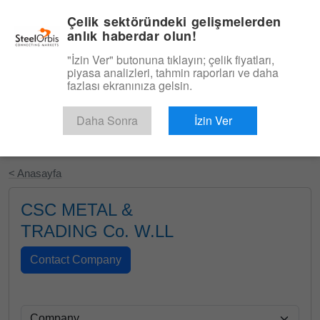
|
Türkçe
Giriş
Çelik sektöründeki gelişmelerden
anlık haberdar olun!
Menü
"İzin Ver" butonuna tıklayın; çelik fiyatları,
piyasa analizleri, tahmin raporları ve daha
fazlası ekranınıza gelsin.
Daha Sonra
İzin Ver
Ücretsiz Deneyin
< Anasayfa
CSC METAL &
TRADING Co. W.LL