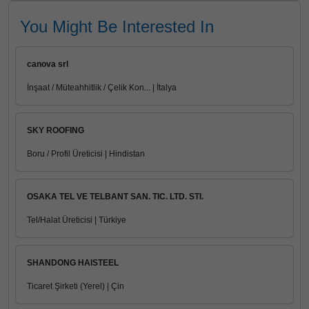
You Might Be Interested In
canova srl
İnşaat / Müteahhitlik / Çelik Kon... | İtalya
SKY ROOFING
Boru / Profil Üreticisi | Hindistan
OSAKA TEL VE TELBANT SAN. TIC. LTD. STI.
Tel/Halat Üreticisi | Türkiye
SHANDONG HAISTEEL
Ticaret Şirketi (Yerel) | Çin