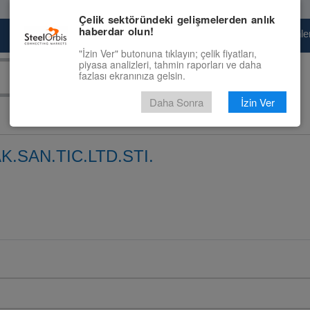
Çelik sektöründeki gelişmelerden anlık
haberdar olun!
Pazaryeri
Çelik Piyasası
Fiyat Tahminler
"İzin Ver" butonuna tıklayın; çelik fiyatları,
piyasa analizleri, tahmin raporları ve daha
fazlası ekranınıza gelsin.
Daha Sonra
İzin Ver
.SAN.TIC.LTD.STI.