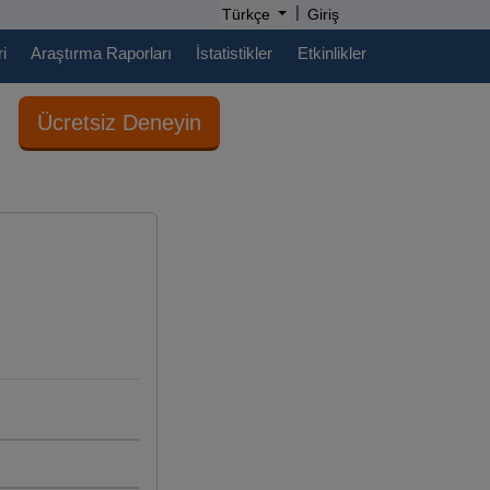
|
Türkçe
Giriş
i
Araştırma Raporları
İstatistikler
Etkinlikler
Ücretsiz Deneyin