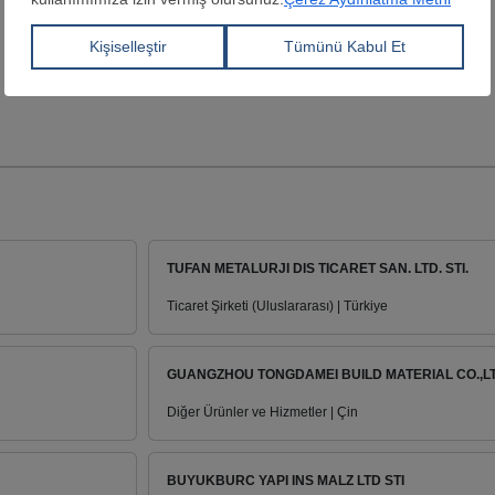
TUFAN METALURJI DIS TICARET SAN. LTD. STI.
Ticaret Şirketi (Uluslararası) | Türkiye
GUANGZHOU TONGDAMEI BUILD MATERIAL CO.,L
Diğer Ürünler ve Hizmetler | Çin
BUYUKBURC YAPI INS MALZ LTD STI