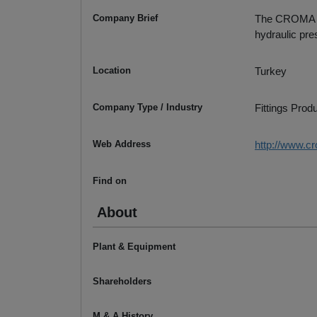
Company Brief
The CROMA LT
hydraulic pre
Location
Turkey
Company Type / Industry
Fittings Prod
Web Address
http://www.c
Find on
About
Plant & Equipment
Shareholders
M & A History