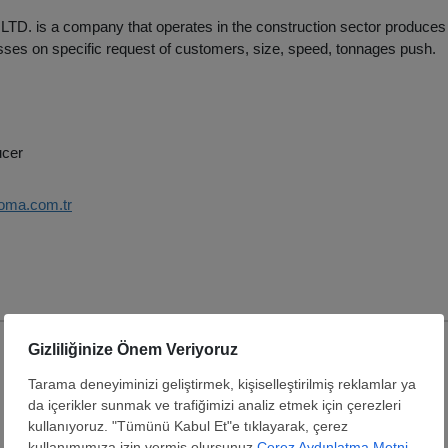
D. is a company that operates in the construction sector produce
sses on specific request of customers, size, speed, tonnages push.
ucer
roma.com.tr