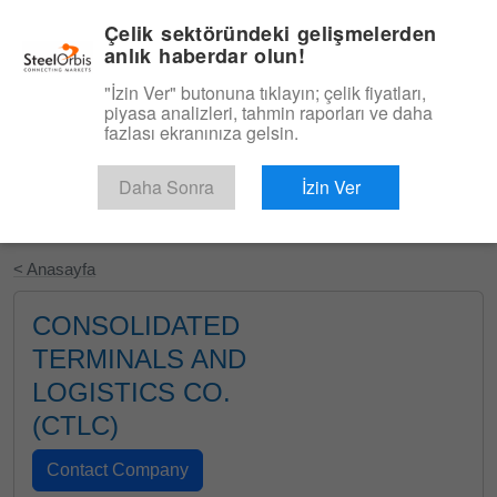
|
Türkçe
Giriş
Çelik sektöründeki gelişmelerden
anlık haberdar olun!
Menü
"İzin Ver" butonuna tıklayın; çelik fiyatları,
piyasa analizleri, tahmin raporları ve daha
fazlası ekranınıza gelsin.
Daha Sonra
İzin Ver
Ücretsiz Deneyin
< Anasayfa
CONSOLIDATED
TERMINALS AND
LOGISTICS CO.
(CTLC)