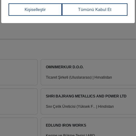
OMNIMERKUR D.O.O.
Ticaret Şirketi (Uluslararası) | Hırvatistan
SHRI BAJRANG METALLICS AND POWER LTD
Sıvı Çelik Üreticisi (Yüksek F... | Hindistan
EDLUND IRON WORKS
Kesme ve Bükme Tesisi | ABD