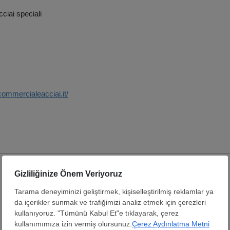
iai speciali
commercialeacciai.it/