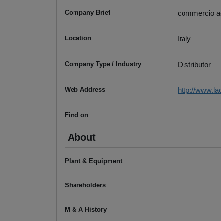
Company Brief
commercio acc
Location
Italy
Company Type / Industry
Distributor
Web Address
http://www.la
Find on
About
Plant & Equipment
Shareholders
M & A History