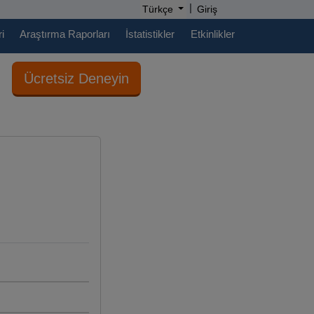
|
Türkçe
Giriş
i
Araştırma Raporları
İstatistikler
Etkinlikler
Ücretsiz Deneyin