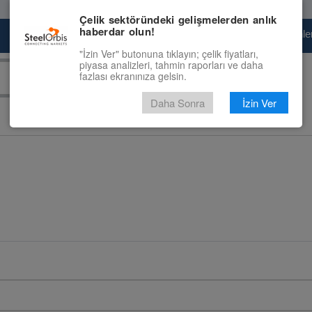
Çelik sektöründeki gelişmelerden anlık
haberdar olun!
Pazaryeri
Çelik Piyasası
Fiyat Tahminler
"İzin Ver" butonuna tıklayın; çelik fiyatları,
piyasa analizleri, tahmin raporları ve daha
fazlası ekranınıza gelsin.
Daha Sonra
İzin Ver