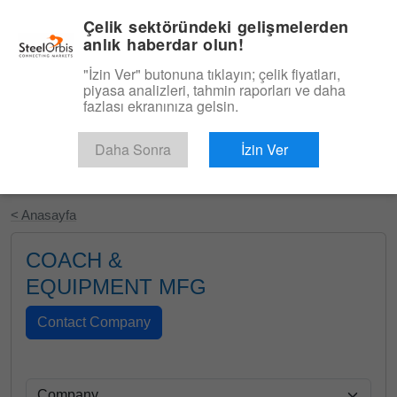
|
Türkçe
Giriş
Çelik sektöründeki gelişmelerden
anlık haberdar olun!
Menü
"İzin Ver" butonuna tıklayın; çelik fiyatları,
piyasa analizleri, tahmin raporları ve daha
fazlası ekranınıza gelsin.
Daha Sonra
İzin Ver
Ücretsiz Deneyin
< Anasayfa
COACH &
EQUIPMENT MFG