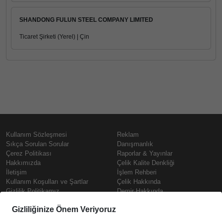
SHANDONG FULUN STEEL COMPANY LIMITED
Ticaret Şirketi (Yerel) | Çin
Kullanım Sözleşmesi
Reklam
Sıkça Sorulan Sorular
Danışmanlık
Çerez Politikası
Raporlar & Yayınlar
Hakkımızda
Çelik Kalite Denkliği
İletişim
İşlem Rehberi
Kullanım Koşulları ve Şartlar
Çelik Hakkında
Gizlilik Politikamız
Demir Hakkında
KVKK
Prime