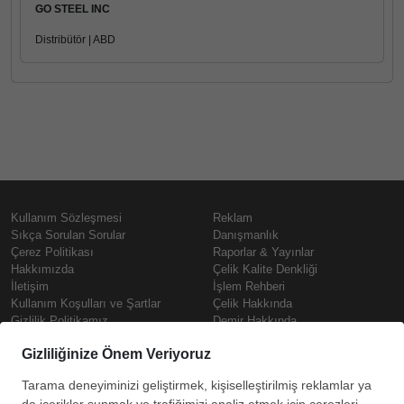
GO STEEL INC
Distribütör | ABD
Kullanım Sözleşmesi
Reklam
Sıkça Sorulan Sorular
Danışmanlık
Çerez Politikası
Raporlar & Yayınlar
Hakkımızda
Çelik Kalite Denkliği
İletişim
İşlem Rehberi
Kullanım Koşulları ve Şartlar
Çelik Hakkında
Gizlilik Politikamız
Demir Hakkında
KVKK
Prime
Çelik Fiyatları
Copyright © SteelOrbis Elektronik