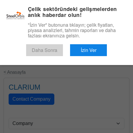
|
Türkçe
Giriş
Çelik sektöründeki gelişmelerden
anlık haberdar olun!
Menü
"İzin Ver" butonuna tıklayın; çelik fiyatları,
piyasa analizleri, tahmin raporları ve daha
fazlası ekranınıza gelsin.
Daha Sonra
İzin Ver
Ücretsiz Deneyin
< Anasayfa
CLARIUM