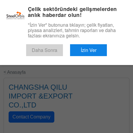
|
Türkçe
Giriş
Çelik sektöründeki gelişmelerden
anlık haberdar olun!
Menü
"İzin Ver" butonuna tıklayın; çelik fiyatları,
piyasa analizleri, tahmin raporları ve daha
fazlası ekranınıza gelsin.
Daha Sonra
İzin Ver
Ücretsiz Deneyin
< Anasayfa
CHANGSHA QILU
IMPORT &EXPORT
CO.,LTD