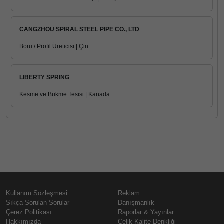
CANGZHOU SPIRAL STEEL PIPE CO., LTD
Boru / Profil Üreticisi | Çin
LIBERTY SPRING
Kesme ve Bükme Tesisi | Kanada
Kullanım Sözleşmesi
Reklam
Sıkça Sorulan Sorular
Danışmanlık
Çerez Politikası
Raporlar & Yayınlar
Hakkımızda
Çelik Kalite Denkliği