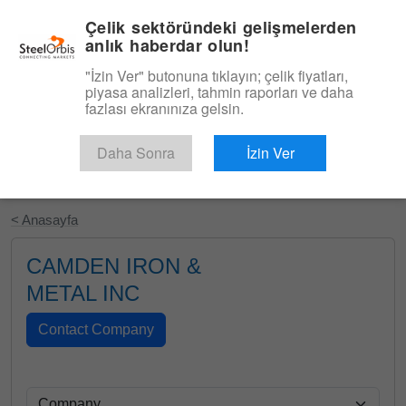
|
Türkçe
Giriş
Çelik sektöründeki gelişmelerden
anlık haberdar olun!
Menü
"İzin Ver" butonuna tıklayın; çelik fiyatları,
piyasa analizleri, tahmin raporları ve daha
fazlası ekranınıza gelsin.
Daha Sonra
İzin Ver
Ücretsiz Deneyin
< Anasayfa
CAMDEN IRON &
METAL INC