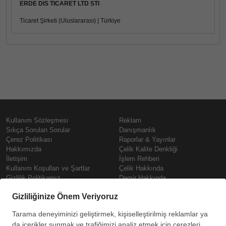
ERDE DIS TICARET LTD STI
Ticaret Şirketi (Uluslararası) | Türkiye
Kullanım Sözleşmesi
Reklam
Sıkça Sorulan Sorular
Danışmanlık
Çerez Politikası
Raporlar & Yayınlar
Hakkımızda
Çelik Kalite Denkliği
İletişim
İşlem Rehberi
Kullanım Koşulları ve Şartlar
Çelik Hakkında
Gizlilik Politikamız
Demir Hakkında
KVKK
Prime
Çelik Fiyatları
Copyright © SteelOrbis Elektronik