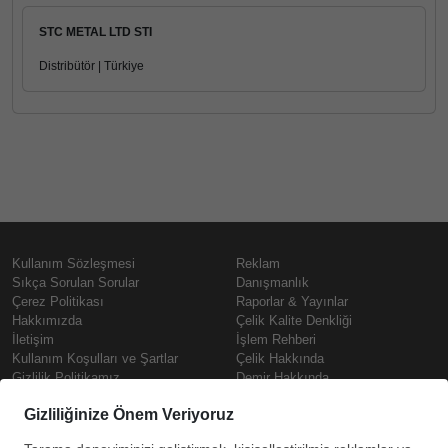
STC METAL LTD STI
Distribütör | Türkiye
Kullanım Sözleşmesi
Reklam
Sıkça Sorulan Sorular
Danışmanlık
Çerez Politikası
Raporlar & Yayınlar
Hakkımızda
Çelik Kalite Denkliği
İletişim
İşlem Rehberi
Kullanım Koşulları ve Şartlar
Çelik Hakkında
Gizlilik Politikamız
Demir Hakkında
KVKK
Prime