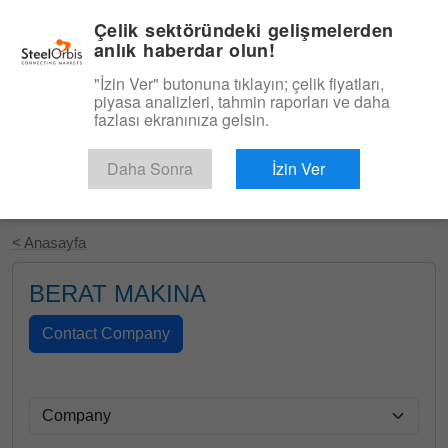
|
Türkçe
Giriş
Çelik sektöründeki gelişmelerden
anlık haberdar olun!
Menü
"İzin Ver" butonuna tıklayın; çelik fiyatları,
piyasa analizleri, tahmin raporları ve daha
fazlası ekranınıza gelsin.
Daha Sonra
İzin Ver
Ücretsiz Deneyin
< Anasayfa
BERAT MAKINA