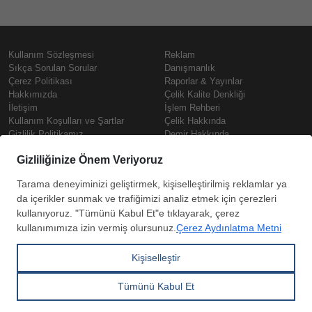
Kullanım Sözleşmesi
Reklam
Sıkça Sorulan Sorular
Danışmanlık
Çerez Politikası
Raporlar & Yayınlar
Hakkımızda
Çelik Kalite Denkliği
İletişim
İşlem Rehberi
Kullanım Koşulları ve Şartlar
Çelik Hakkında
Gizlilik Politikamız
Demir Hakkında
KVKK
Prime
Çelik Fiyatları
Copyright © SteelOrbis Elektronik
Pazaryeri A.Ş.
Demir Fiyatları
Tüm hakları saklıdır
Güncel Hurda Fiyatları
Filmaşin Fiyatları
HRC Fiyatları
Abone
Kredi Kartı ile
Boyalı Rulo Sac Fiyatları
ol
Ödeme
Kutu Profil Fiyatları
Trapez Sac Fiyatları