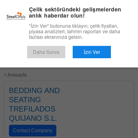
|
Türkçe
Giriş
Çelik sektöründeki gelişmelerden
anlık haberdar olun!
Menü
"İzin Ver" butonuna tıklayın; çelik fiyatları,
piyasa analizleri, tahmin raporları ve daha
fazlası ekranınıza gelsin.
Daha Sonra
İzin Ver
Ücretsiz Deneyin
< Anasayfa
BEDDING AND
SEATING
TREFILADOS
QUIJANO S.L.