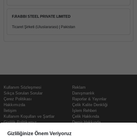
F.RABBI STEEL PRIVATE LIMITED
Ticaret Şirketi (Uluslararası) | Pakistan
Kullanım Sözleşmesi
Reklam
Sıkça Sorulan Sorular
Danışmanlık
Çerez Politikası
Raporlar & Yayınlar
Hakkımızda
Çelik Kalite Denkliği
İletişim
İşlem Rehberi
Kullanım Koşulları ve Şartlar
Çelik Hakkında
Gizlilik Politikamız
Demir Hakkında
KVKK
Prime