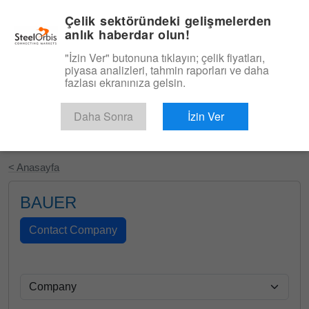
|
Türkçe
Giriş
Çelik sektöründeki gelişmelerden
anlık haberdar olun!
Menü
"İzin Ver" butonuna tıklayın; çelik fiyatları,
piyasa analizleri, tahmin raporları ve daha
fazlası ekranınıza gelsin.
Daha Sonra
İzin Ver
Ücretsiz Deneyin
< Anasayfa
BAUER