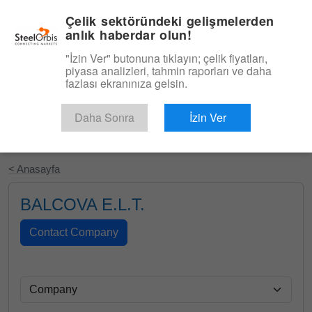
|
Türkçe
Giriş
Çelik sektöründeki gelişmelerden
anlık haberdar olun!
Menü
"İzin Ver" butonuna tıklayın; çelik fiyatları,
piyasa analizleri, tahmin raporları ve daha
fazlası ekranınıza gelsin.
Daha Sonra
İzin Ver
Ücretsiz Deneyin
< Anasayfa
BALCOVA E.L.T.