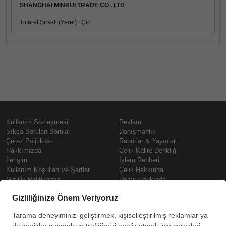
SHANGHAI MINRUI TRADE CO . LTD
Ticaret Şirketi (Yerel) | Çin
Kullanım Sözleşmesi
Reklam
Sıkça Sorulan Sorular
Danışmanlık
Çerez Politikası
Raporlar & Yayınlar
Hakkımızda
Çelik Kalite Denkliği
İletişim
İşlem Rehberi
Kullanım Koşulları ve Şartlar
Çelik Hakkında
Gizlilik Politikamız
Demir Hakkında
KVKK
Prime
Çelik Fiyatları
Copyright © SteelOrbis Elektronik