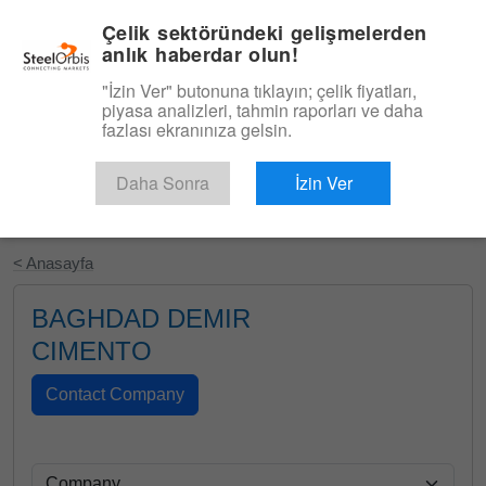
|
Türkçe
Giriş
Çelik sektöründeki gelişmelerden
anlık haberdar olun!
Menü
"İzin Ver" butonuna tıklayın; çelik fiyatları,
piyasa analizleri, tahmin raporları ve daha
fazlası ekranınıza gelsin.
Daha Sonra
İzin Ver
Ücretsiz Deneyin
< Anasayfa
BAGHDAD DEMIR
CIMENTO