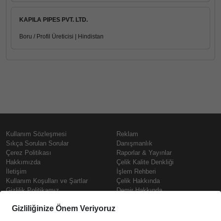
KAPILA PIPES PVT. LTD.
Boru / Profil Üreticisi | Hindistan
Kullanım Sözleşmesi
Reklam
Sıkça Sorulan Sorular
Danışmanlık
Çerez Politikası
Raporlar & Yayınlar
Hakkımızda
Çelik Kalite Denkliği
İletişim
İşlem Rehberi
Kullanım Koşulları ve Şartlar
Çelik Hakkında
Gizlilik Politikamız
Demir Hakkında
KVKK
Prime