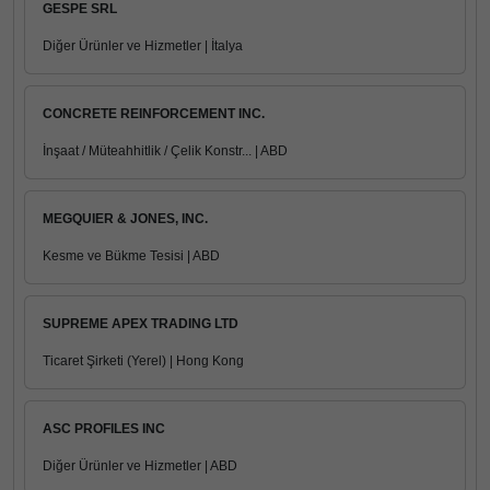
GESPE SRL
Diğer Ürünler ve Hizmetler | İtalya
CONCRETE REINFORCEMENT INC.
İnşaat / Müteahhitlik / Çelik Konstr... | ABD
MEGQUIER & JONES, INC.
Kesme ve Bükme Tesisi | ABD
SUPREME APEX TRADING LTD
Ticaret Şirketi (Yerel) | Hong Kong
ASC PROFILES INC
Diğer Ürünler ve Hizmetler | ABD