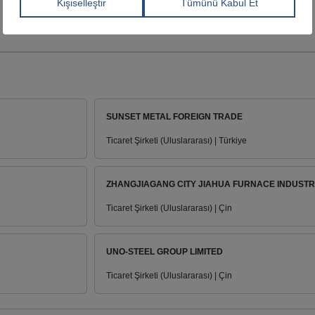
SUNSET METAL FOREIGN TRADE
Ticaret Şirketi (Uluslararası) | Türkiye
ZHANGJIAGANG CITY JIAHUA FURNACE INDUSTRY 
Ticaret Şirketi (Uluslararası) | Çin
UNO-STEEL GROUP LIMITED
Ticaret Şirketi (Uluslararası) | Çin