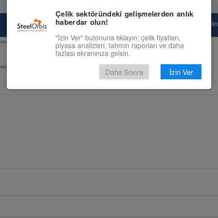
Çelik sektöründeki gelişmelerden anlık
haberdar olun!
Pazaryeri
Çelik Piyasası
Fiyat Tahminler
"İzin Ver" butonuna tıklayın; çelik fiyatları,
piyasa analizleri, tahmin raporları ve daha
fazlası ekranınıza gelsin.
Daha Sonra
İzin Ver