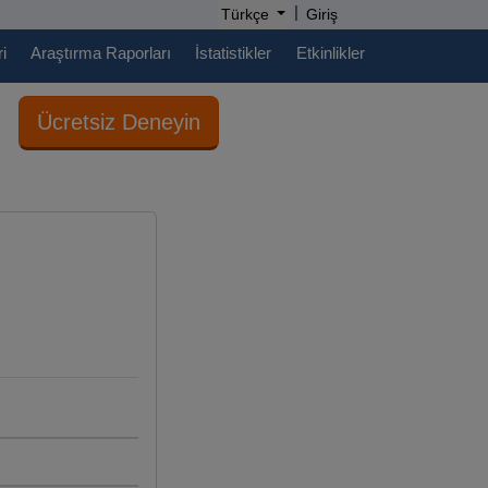
|
Türkçe
Giriş
i
Araştırma Raporları
İstatistikler
Etkinlikler
Ücretsiz Deneyin