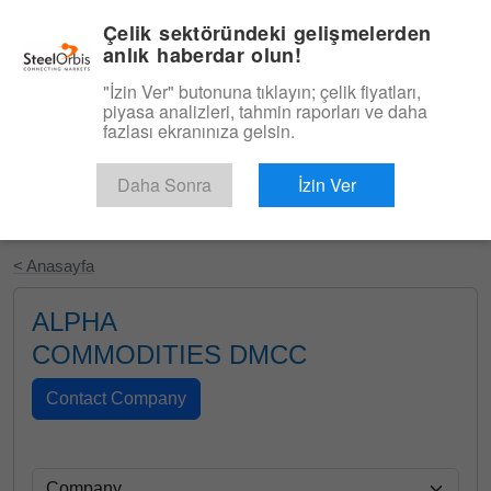
|
Türkçe
Giriş
Çelik sektöründeki gelişmelerden
anlık haberdar olun!
Menü
"İzin Ver" butonuna tıklayın; çelik fiyatları,
piyasa analizleri, tahmin raporları ve daha
fazlası ekranınıza gelsin.
Daha Sonra
İzin Ver
Ücretsiz Deneyin
< Anasayfa
ALPHA
COMMODITIES DMCC