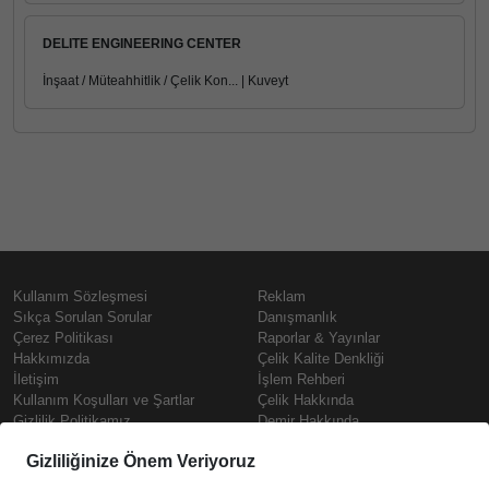
DELITE ENGINEERING CENTER
İnşaat / Müteahhitlik / Çelik Kon... | Kuveyt
Kullanım Sözleşmesi
Reklam
Sıkça Sorulan Sorular
Danışmanlık
Çerez Politikası
Raporlar & Yayınlar
Hakkımızda
Çelik Kalite Denkliği
İletişim
İşlem Rehberi
Kullanım Koşulları ve Şartlar
Çelik Hakkında
Gizlilik Politikamız
Demir Hakkında
KVKK
Prime