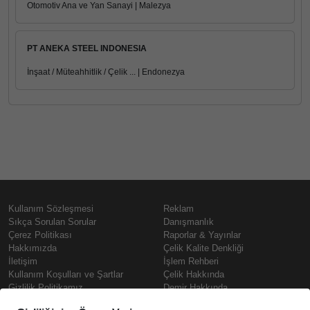
Otomotiv Ana ve Yan Sanayi | Malezya
PT ANEKA STEEL INDONESIA
İnşaat / Müteahhitlik / Çelik ... | Endonezya
Kullanım Sözleşmesi
Reklam
Sıkça Sorulan Sorular
Danışmanlık
Çerez Politikası
Raporlar & Yayınlar
Hakkımızda
Çelik Kalite Denkliği
İletişim
İşlem Rehberi
Kullanım Koşulları ve Şartlar
Çelik Hakkında
Gizlilik Politikamız
Demir Hakkında
KVKK