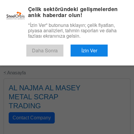
|
Türkçe
Giriş
Çelik sektöründeki gelişmelerden
anlık haberdar olun!
Menü
"İzin Ver" butonuna tıklayın; çelik fiyatları,
piyasa analizleri, tahmin raporları ve daha
fazlası ekranınıza gelsin.
Daha Sonra
İzin Ver
Ücretsiz Deneyin
< Anasayfa
AL NAJMA AL MASEY
METAL SCRAP
TRADING