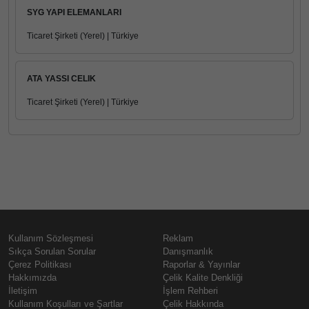
SYG YAPI ELEMANLARI
Ticaret Şirketi (Yerel) | Türkiye
ATA YASSI CELIK
Ticaret Şirketi (Yerel) | Türkiye
Kullanım Sözleşmesi
Reklam
Sıkça Sorulan Sorular
Danışmanlık
Çerez Politikası
Raporlar & Yayınlar
Hakkımızda
Çelik Kalite Denkliği
İletişim
İşlem Rehberi
Kullanım Koşulları ve Şartlar
Çelik Hakkında