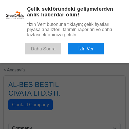
|
Türkçe
Giriş
Çelik sektöründeki gelişmelerden
anlık haberdar olun!
Menü
"İzin Ver" butonuna tıklayın; çelik fiyatları,
piyasa analizleri, tahmin raporları ve daha
fazlası ekranınıza gelsin.
Daha Sonra
İzin Ver
Ücretsiz Deneyin
< Anasayfa
AL-BES BESTIL
CIVATA LTD.STI.