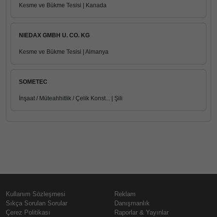
Kesme ve Bükme Tesisi | Kanada
NIEDAX GMBH U. CO. KG
Kesme ve Bükme Tesisi | Almanya
SOMETEC
İnşaat / Müteahhitlik / Çelik Konst... | Şili
Kullanım Sözleşmesi
Reklam
Sıkça Sorulan Sorular
Danışmanlık
Çerez Politikası
Raporlar & Yayınlar