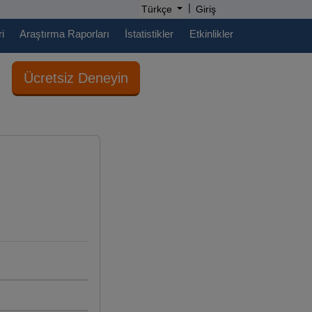
|
Türkçe
Giriş
i
Araştırma Raporları
İstatistikler
Etkinlikler
Ücretsiz Deneyin