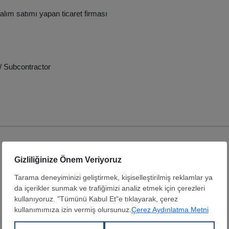
 alım satımı yapan ticaret firması
/ Subcontractor