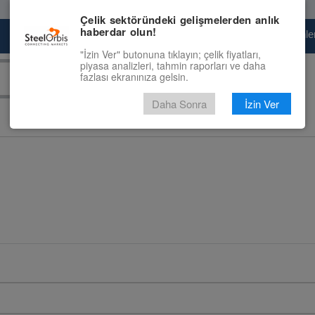
Çelik sektöründeki gelişmelerden anlık
haberdar olun!
Pazaryeri
Çelik Piyasası
Fiyat Tahminler
"İzin Ver" butonuna tıklayın; çelik fiyatları,
piyasa analizleri, tahmin raporları ve daha
fazlası ekranınıza gelsin.
Daha Sonra
İzin Ver