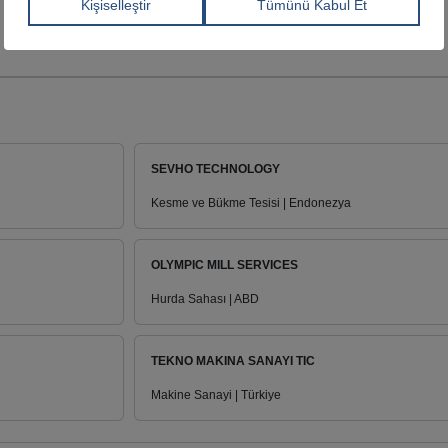
SEVHO TECHNOLOGY
Kesme ve Bükme Tesisi | Endonezya
OLYMPIC MILL SERVICES
Hurda Sahası | ABD
TEKNO MAKINA SANAYI TIC
Makine Sanayi | Türkiye