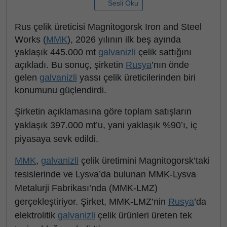
Sesli Oku
Rus çelik üreticisi Magnitogorsk Iron and Steel
Works (
MMK
), 2026 yılının ilk beş ayında
yaklaşık 445.000 mt
galvanizli
çelik sattığını
açıkladı. Bu sonuç, şirketin
Rusya
’nın önde
gelen
galvanizli
yassı çelik üreticilerinden biri
konumunu güçlendirdi.
Şirketin açıklamasına göre toplam satışların
yaklaşık 397.000 mt’u, yani yaklaşık %90’ı, iç
piyasaya sevk edildi.
MMK
,
galvanizli
çelik üretimini Magnitogorsk’taki
tesislerinde ve Lysva’da bulunan MMK-Lysva
Metalurji Fabrikası’nda (MMK-LMZ)
gerçekleştiriyor. Şirket, MMK-LMZ’nin
Rusya
’da
elektrolitik
galvanizli
çelik ürünleri üreten tek