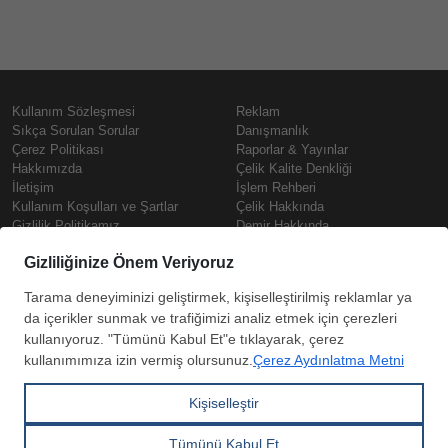
Kullanım Sözleşmesi
Reklam
Sıkça Sorulan Sorular
Danışmanlık
Çerez Politikası
Raporlar & Yayınlar
Hakkımızda
Çelik Kalite Denkliği
İletişim
İşlem Rehberi
Kullanım Koşulları ve Şartlar
Çelik Hakkında
Gizlilik Politikamız
Demir Hakkında
KVKK
Prime
Çelik Fiyatları
Copyright © SteelOrbis Elektronik
Pazaryeri A.Ş.
Demir Fiyatları
Tüm hakları saklıdır
Güncel Hurda Fiyatları
Filmaşin Fiyatları
HRC Fiyatları
Abone
Kredi Kartı ile
Boyalı Rulo Sac Fiyatları
ol
Ödeme
Kutu Profil Fiyatları
Trapez Sac Fiyatları