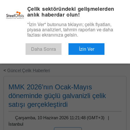
|
Türkçe
Giriş
Çelik sektöründeki gelişmelerden
anlık haberdar olun!
Menü
"İzin Ver" butonuna tıklayın; çelik fiyatları,
piyasa analizleri, tahmin raporları ve daha
fazlası ekranınıza gelsin.
Daha Sonra
İzin Ver
Ücretsiz Deneyin
<
Güncel Çelik Haberleri
MMK 2026’nın Ocak-Mayıs
döneminde güçlü galvanizli çelik
satışı gerçekleştirdi
Çarşamba, 10 Haziran 2026 11:21:48 (GMT+3) |
İstanbul