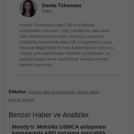
Damla Tükenmez
Editör
Kocaeli Üniversitesi İngiliz Dili ve Edebiyatı
bölümünden mezunum. 2020 yılından bu yana demir
çelik sektörüne ilişkin içerik üreticiliği yapıyorum.
SteelOrbis bünyesinde başta AB ve İngiltere'nin vergi,
mevzuat değişiklikleri ile kota kullanımlarının yanı sıra
Türkiye çelik sektöründeki birliklerin açıklamaları ve
görüşleri başta olmak üzere birçok konuda sektörel
haberler yazıyorum.
Etiketler:
Kanada
ABD
Kuzey Amerika
Ticaret
Görüş
Kota ve Vergiler
Benzer Haber ve Analizler
Moody’s: Meksika USMCA anlaşması
kapsamında ABD pazarına ayrıcalıklı