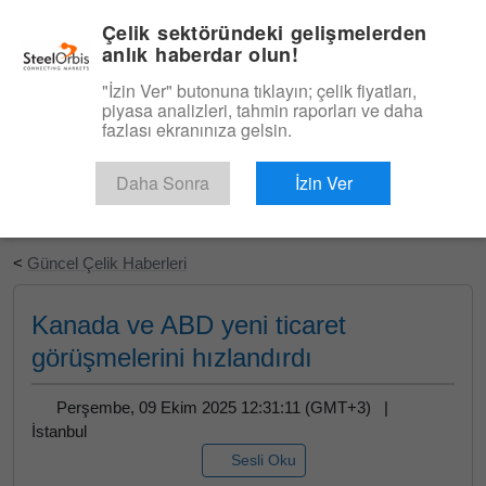
|
Türkçe
Giriş
Çelik sektöründeki gelişmelerden
anlık haberdar olun!
Menü
"İzin Ver" butonuna tıklayın; çelik fiyatları,
piyasa analizleri, tahmin raporları ve daha
fazlası ekranınıza gelsin.
Daha Sonra
İzin Ver
Ücretsiz Deneyin
<
Güncel Çelik Haberleri
Kanada ve ABD yeni ticaret
görüşmelerini hızlandırdı
Perşembe, 09 Ekim 2025 12:31:11 (GMT+3) |
İstanbul
Sesli Oku