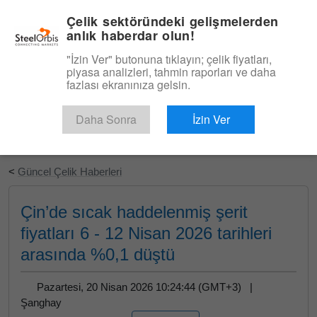
|
Türkçe
Giriş
Çelik sektöründeki gelişmelerden
anlık haberdar olun!
Menü
"İzin Ver" butonuna tıklayın; çelik fiyatları,
piyasa analizleri, tahmin raporları ve daha
fazlası ekranınıza gelsin.
Daha Sonra
İzin Ver
Ücretsiz Deneyin
<
Güncel Çelik Haberleri
Çin’de sıcak haddelenmiş şerit
fiyatları 6 - 12 Nisan 2026 tarihleri
arasında %0,1 düştü
Pazartesi, 20 Nisan 2026 10:24:44 (GMT+3) |
Şanghay