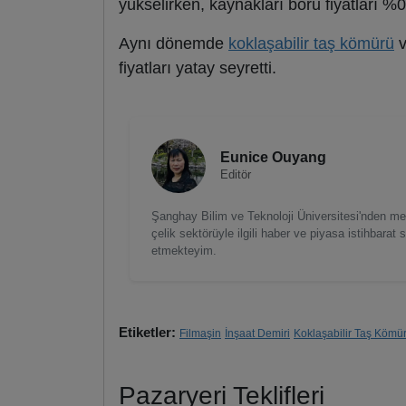
yükselirken, kaynakları boru fiyatları %0,
Aynı dönemde
koklaşabilir taş kömürü
v
fiyatları yatay seyretti.
Eunice Ouyang
Editör
Şanghay Bilim ve Teknoloji Üniversitesi'nden me
çelik sektörüyle ilgili haber ve piyasa istihbarat
etmekteyim.
Etiketler:
Filmaşin
İnşaat Demiri
Koklaşabilir Taş Kömü
Pazaryeri Teklifleri