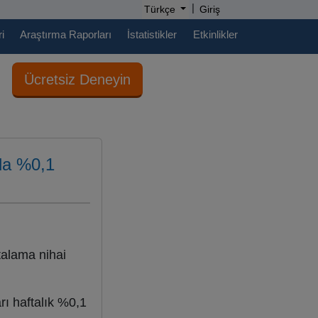
|
Türkçe
Giriş
i
Araştırma Raporları
İstatistikler
Etkinlikler
Ücretsiz Deneyin
nda %0,1
talama nihai
rı haftalık %0,1