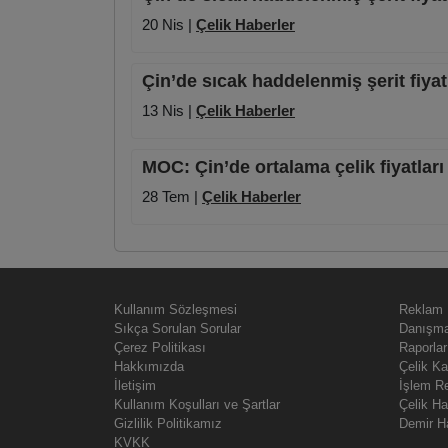
20 Nis |
Çelik Haberler
Çin’de sıcak haddelenmiş şerit fiyat
13 Nis |
Çelik Haberler
MOC: Çin’de ortalama çelik fiyatlar
28 Tem |
Çelik Haberler
Kullanım Sözleşmesi
Reklam
Sıkça Sorulan Sorular
Danışma
Çerez Politikası
Raporlar
Hakkımızda
Çelik Ka
İletişim
İşlem R
Kullanım Koşulları ve Şartlar
Çelik H
Gizlilik Politikamız
Demir H
KVKK