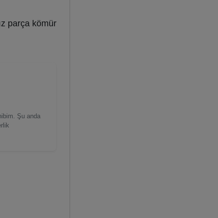
ız parça kömür
ahibim. Şu anda
rlik