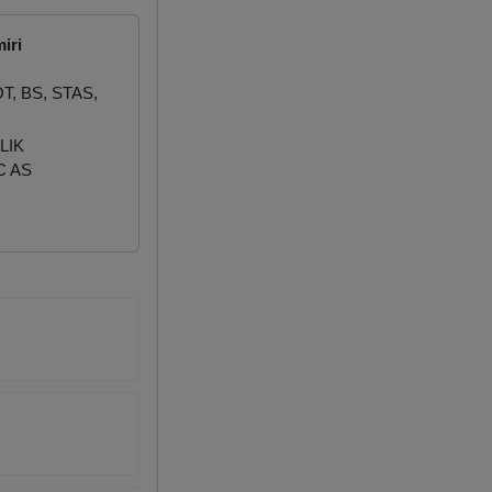
iri
T, BS, STAS,
LIK
C AS