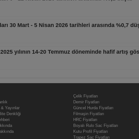
ları 30 Mart - 5 Nisan 2026 tarihleri arasında %0,7 dü
ı 2025 yılının 14-20 Temmuz döneminde hafif artış gös
Çelik Fiyatları
nlık
Demir Fiyatları
 & Yayınlar
Güncel Hurda Fiyatları
lite Denkliği
Filmaşin Fiyatları
ehberi
HRC Fiyatları
akkında
Boyalı Rulo Sac Fiyatları
akkında
Kutu Profil Fiyatları
Trapez Sac Fiyatları