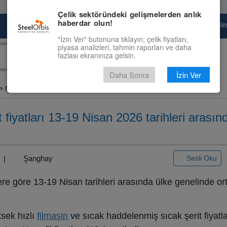
Çelik sektöründeki gelişmelerden anlık
haberdar olun!
Pazaryeri
Çelik Piyasası
Fiyat Tahminler
"İzin Ver" butonuna tıklayın; çelik fiyatları,
piyasa analizleri, tahmin raporları ve daha
fazlası ekranınıza gelsin.
Daha Sonra
İzin Ver
 Çin’de...
 fiyatları 13-19 Nisan 2026 tarihleri arası
3) |
Şanghay
Sesli Oku
lere göre 13-19 Nisan tarihleri arasında ülke genelinde or
ksek hızlı
filmaşin
ve sıcak haddelenmiş sıcak şerit fiyatla