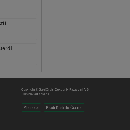
ştü
terdi
Copyright © SteelOrbis Elektronik Pazaryeri A.Ş.
Tüm hakları saklıdır
Abone ol
Kredi Kartı ile Ödeme