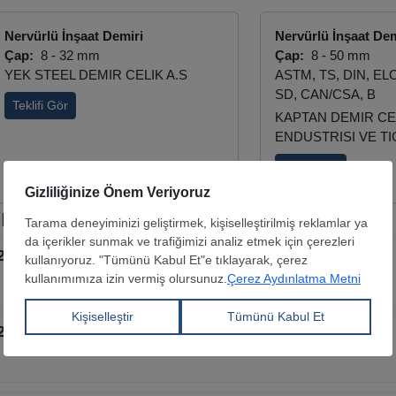
Nervürlü İnşaat Demiri
Nervürlü İnşaat Dem
Çap:
8 - 32 mm
Çap:
8 - 50 mm
YEK STEEL DEMIR CELIK A.S
ASTM, TS, DIN, ELO
SD, CAN/CSA, B
Teklifi Gör
KAPTAN DEMIR CE
ENDUSTRISI VE TI
Teklifi Gör
r
tı 2026'nın 27 Temmuz-2 Ağustos döneminde geriledi
tı 2026'nın 20-26 Temmuz döneminde hafifçe düştü