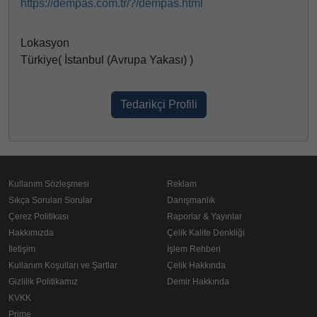
https://dempas.com.tr/?/dempas.html
Lokasyon
Türkiye( İstanbul (Avrupa Yakası) )
Tedarikçi Profili
Kullanım Sözleşmesi
Reklam
Sıkça Sorulan Sorular
Danışmanlık
Çerez Politikası
Raporlar & Yayınlar
Hakkımızda
Çelik Kalite Denkliği
İletişim
İşlem Rehberi
Kullanım Koşulları ve Şartlar
Çelik Hakkında
Gizlilik Politikamız
Demir Hakkında
KVKK
Prime