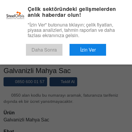
|
Yönetim Paneli
Türkçe
Çelik sektöründeki gelişmelerden
anlık haberdar olun!
Menü
"İzin Ver" butonuna tıklayın; çelik fiyatları,
piyasa analizleri, tahmin raporları ve daha
Ürün, Hizmet
fazlası ekranınıza gelsin.
Type 3 or more characters for results.
Pazaryeri
Ürünler
Galvanizli Sac
Daha Sonra
İzin Ver
Galvanizli Mahya Sac
Galvanizli Mahya Sac
0850 600 01 57
Teklif Al
0850 alan kodlu bu numarayı aramak, faturanıza tarifeniz
dışında ek bir ücret yansıtmayacaktır.
Ürün
Galvanizli Mahya Sac
Ebat