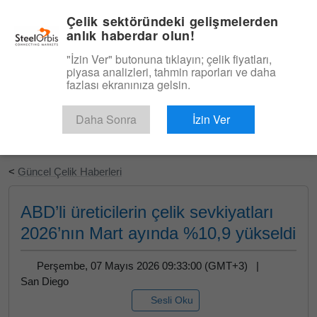
|
Türkçe
Giriş
Çelik sektöründeki gelişmelerden
anlık haberdar olun!
Menü
"İzin Ver" butonuna tıklayın; çelik fiyatları,
piyasa analizleri, tahmin raporları ve daha
fazlası ekranınıza gelsin.
Daha Sonra
İzin Ver
Ücretsiz Deneyin
<
Güncel Çelik Haberleri
ABD’li üreticilerin çelik sevkiyatları
2026’nın Mart ayında %10,9 yükseldi
Perşembe, 07 Mayıs 2026 09:33:00 (GMT+3) |
San Diego
Sesli Oku