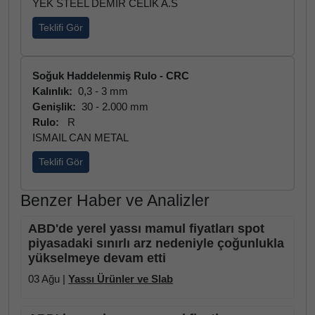
YEK STEEL DEMIR CELIK A.S
Teklifi Gör
Soğuk Haddelenmiş Rulo - CRC
Kalınlık:
0,3 - 3 mm
Genişlik:
30 - 2.000 mm
Rulo:
R
ISMAIL CAN METAL
Teklifi Gör
Benzer Haber ve Analizler
ABD'de yerel yassı mamul fiyatları spot
piyasadaki sınırlı arz nedeniyle çoğunlukla
yükselmeye devam etti
03 Ağu |
Yassı Ürünler ve Slab