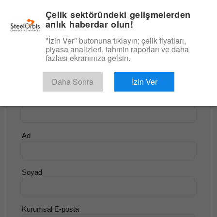
|
Türkçe
Giriş
Çelik sektöründeki gelişmelerden
anlık haberdar olun!
Menü
"İzin Ver" butonuna tıklayın; çelik fiyatları,
piyasa analizleri, tahmin raporları ve daha
<
Yassı Ürünler ve Slab
fazlası ekranınıza gelsin.
Ücretsiz Deneyin
Daha Sonra
İzin Ver
Şirket Adı
Ad
Soyad
Kurumsal E-posta