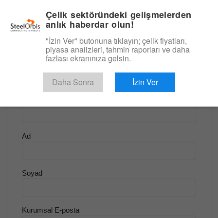
|
Türkçe
Giriş
Çelik sektöründeki gelişmelerden
anlık haberdar olun!
Menü
"İzin Ver" butonuna tıklayın; çelik fiyatları,
piyasa analizleri, tahmin raporları ve daha
<
Yassı Ürünler ve Slab
fazlası ekranınıza gelsin.
Ücretsiz Deneyin
Daha Sonra
İzin Ver
Şirket Adı
Ad
Soyad
Kurumsal E-posta