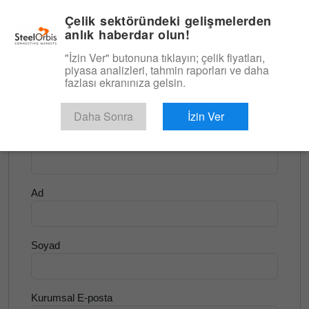
|
Türkçe
Giriş
Çelik sektöründeki gelişmelerden
anlık haberdar olun!
Menü
"İzin Ver" butonuna tıklayın; çelik fiyatları,
piyasa analizleri, tahmin raporları ve daha
<
Yassı Ürünler ve Slab
fazlası ekranınıza gelsin.
Ücretsiz Deneyin
Daha Sonra
İzin Ver
Şirket Adı
Ad
Soyad
Kurumsal E-posta