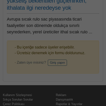
yükseliş beklentileri güçlenirken,
ithalata ilgi neredeyse yok
Avrupa sıcak rulo sac piyasasında ticari
faaliyetler son dönemde oldukça sınırlı
seyrederken, yerel üreticiler ithal sıcak rulo ...
- Bu içeriğe sadece üyeler erişebilir.
- Ücretsiz denemek için formu doldurunuz.
- Zaten üye misiniz?
Giriş yapın
Kullanım Sözleşmesi
Reklam
Sıkça Sorulan Sorular
Danışmanlık
Çerez Politikası
Raporlar & Yayınlar