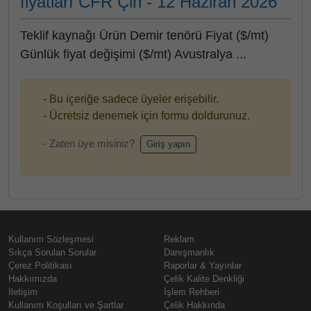
fiyatları CFR Çin - 12 Haziran 2026
Teklif kaynağı Ürün Demir tenörü Fiyat ($/mt)
Günlük fiyat değişimi ($/mt) Avustralya ...
- Bu içeriğe sadece üyeler erişebilir.
- Ücretsiz denemek için formu doldurunuz.
- Zaten üye misiniz?
Giriş yapın
Kullanım Sözleşmesi
Reklam
Sıkça Sorulan Sorular
Danışmanlık
Çerez Politikası
Raporlar & Yayınlar
Hakkımızda
Çelik Kalite Denkliği
İletişim
İşlem Rehberi
Kullanım Koşulları ve Şartlar
Çelik Hakkında