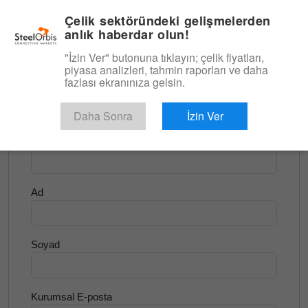
|
Türkçe
Giriş
Çelik sektöründeki gelişmelerden
anlık haberdar olun!
Menü
"İzin Ver" butonuna tıklayın; çelik fiyatları,
piyasa analizleri, tahmin raporları ve daha
<
Hurda ve Hammadde
fazlası ekranınıza gelsin.
Ücretsiz Deneyin
Daha Sonra
İzin Ver
Şirket Adı
Ad
Soyad
Kurumsal E-posta