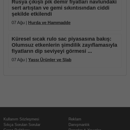
Rusya çıkışlı pik demir fiyatları navlundaki
sert artıştan ve gemi sıkıntısından ciddi
şekilde etkilendi
07 Ağu |
Hurda ve Hammadde
Küresel sıcak rulo sac piyasasına bakış:
Olumsuz etkenlerin şimdilik zayıflamasıyla
fiyatların dip seviyeyi görmesi ...
07 Ağu |
Yassı Ürünler ve Slab
Kullanım Sözleşmesi
Reklam
Sıkça Sorulan Sorular
Danışmanlık