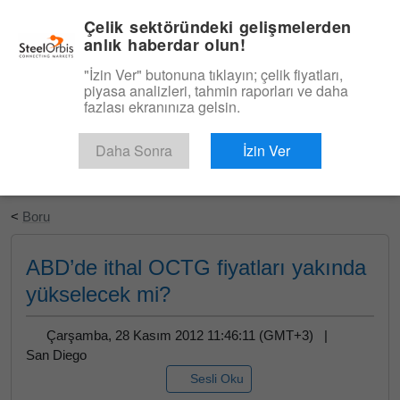
|
Türkçe
Giriş
Çelik sektöründeki gelişmelerden
anlık haberdar olun!
Menü
"İzin Ver" butonuna tıklayın; çelik fiyatları,
piyasa analizleri, tahmin raporları ve daha
fazlası ekranınıza gelsin.
Daha Sonra
İzin Ver
Ücretsiz Deneyin
<
Boru
ABD’de ithal OCTG fiyatları yakında
yükselecek mi?
Çarşamba, 28 Kasım 2012 11:46:11 (GMT+3) |
San Diego
Sesli Oku