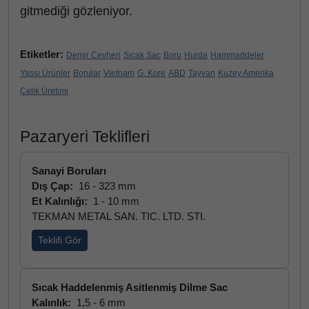
gitmediği gözleniyor.
Etiketler:
Demir Cevheri
Sıcak Sac
Boru
Hurda
Hammaddeler
Yassı Ürünler
Borular
Vietnam
G. Kore
ABD
Tayvan
Kuzey Amerika
Çelik Üretimi
Pazaryeri Teklifleri
Sanayi Boruları
Dış Çap:
16 - 323 mm
Et Kalınlığı:
1 - 10 mm
TEKMAN METAL SAN. TIC. LTD. STI.
Teklifi Gör
Sıcak Haddelenmiş Asitlenmiş Dilme Sac
Kalınlık:
1,5 - 6 mm