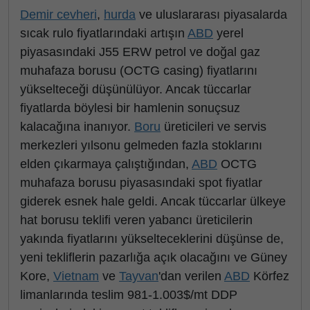
Demir cevheri
,
hurda
ve uluslararası piyasalarda
sıcak rulo fiyatlarındaki artışın
ABD
yerel
piyasasındaki J55 ERW petrol ve doğal gaz
muhafaza borusu (OCTG casing) fiyatlarını
yükselteceği düşünülüyor. Ancak tüccarlar
fiyatlarda böylesi bir hamlenin sonuçsuz
kalacağına inanıyor.
Boru
üreticileri ve servis
merkezleri yılsonu gelmeden fazla stoklarını
elden çıkarmaya çalıştığından,
ABD
OCTG
muhafaza borusu piyasasındaki spot fiyatlar
giderek esnek hale geldi. Ancak tüccarlar ülkeye
hat borusu teklifi veren yabancı üreticilerin
yakında fiyatlarını yükselteceklerini düşünse de,
yeni tekliflerin pazarlığa açık olacağını ve Güney
Kore,
Vietnam
ve
Tayvan
'dan verilen
ABD
Körfez
limanlarında teslim 981-1.003$/mt DDP