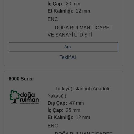
İç Çap:
20 mm
Et Kalınlığı:
12 mm
ENC
DOĞA RULMAN TİCARET
VE SANAYİ LTD.ŞTİ
Ara
Teklif Al
6000 Serisi
Türkiye( İstanbul (Anadolu
Yakası) )
Dış Çap:
47 mm
İç Çap:
25 mm
Et Kalınlığı:
12 mm
ENC