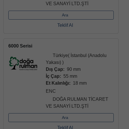
VE SANAYİ LTD.ŞTİ
Ara
Teklif Al
6000 Serisi
Türkiye( İstanbul (Anadolu
Yakası) )
Dış Çap:
90 mm
İç Çap:
55 mm
Et Kalınlığı:
18 mm
ENC
DOĞA RULMAN TİCARET
VE SANAYİ LTD.ŞTİ
Ara
Teklif Al