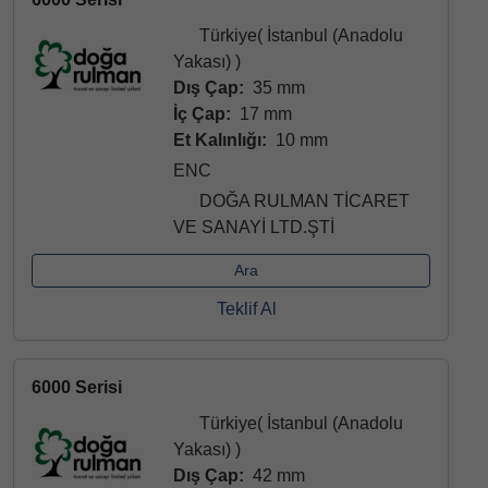
Türkiye( İstanbul (Anadolu
Yakası) )
Dış Çap:
35 mm
İç Çap:
17 mm
Et Kalınlığı:
10 mm
ENC
DOĞA RULMAN TİCARET
VE SANAYİ LTD.ŞTİ
Ara
Teklif Al
6000 Serisi
Türkiye( İstanbul (Anadolu
Yakası) )
Dış Çap:
42 mm