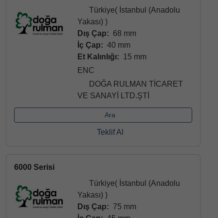
Türkiye( İstanbul (Anadolu
Yakası) )
Dış Çap:
68 mm
İç Çap:
40 mm
Et Kalınlığı:
15 mm
ENC
DOĞA RULMAN TİCARET
VE SANAYİ LTD.ŞTİ
Ara
Teklif Al
6000 Serisi
Türkiye( İstanbul (Anadolu
Yakası) )
Dış Çap:
75 mm