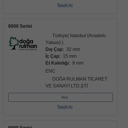
Teklif Al
6000 Serisi
Türkiye( İstanbul (Anadolu
Yakası) )
Dış Çap:
32 mm
İç Çap:
15 mm
Et Kalınlığı:
9 mm
ENC
DOĞA RULMAN TİCARET
VE SANAYİ LTD.ŞTİ
Ara
Teklif Al
6000 Serisi