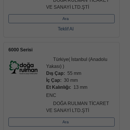
DOĞA RULMAN TİCARET
VE SANAYİ LTD.ŞTİ
Ara
Teklif Al
6000 Serisi
Türkiye( İstanbul (Anadolu
Yakası) )
Dış Çap:
55 mm
İç Çap:
30 mm
Et Kalınlığı:
13 mm
ENC
DOĞA RULMAN TİCARET
VE SANAYİ LTD.ŞTİ
Ara