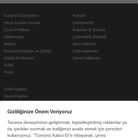
Kullanım Sözleşmesi
Reklam
Sıkça Sorulan Sorular
Danışmanlık
Çerez Politikası
Raporlar & Yayınlar
Hakkımızda
Çelik Kalite Denkliği
İletişim
İşlem Rehberi
Kullanım Koşulları ve Şartlar
Çelik Hakkında
Gizlilik Politikamız
Demir Hakkında
KVKK
Prime
Çelik Fiyatları
Demir Fiyatları
Güncel Hurda Fiyatları
Filmaşin Fiyatları
Hrc Fiyatları
Boyalı Rulo Sac Fiyatları
Kutu Profil Fiyatları