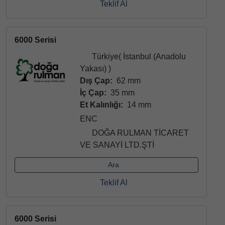
Teklif Al
6000 Serisi
Türkiye( İstanbul (Anadolu
Yakası) )
Dış Çap:
62 mm
İç Çap:
35 mm
Et Kalınlığı:
14 mm
ENC
DOĞA RULMAN TİCARET
VE SANAYİ LTD.ŞTİ
Ara
Teklif Al
6000 Serisi