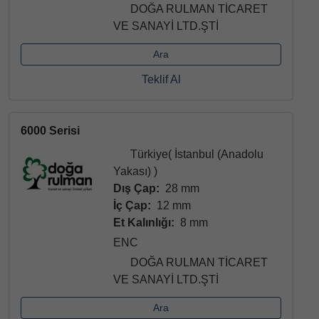
DOĞA RULMAN TİCARET
VE SANAYİ LTD.ŞTİ
Ara
Teklif Al
6000 Serisi
Türkiye( İstanbul (Anadolu
Yakası) )
Dış Çap:
28 mm
İç Çap:
12 mm
Et Kalınlığı:
8 mm
ENC
DOĞA RULMAN TİCARET
VE SANAYİ LTD.ŞTİ
Ara