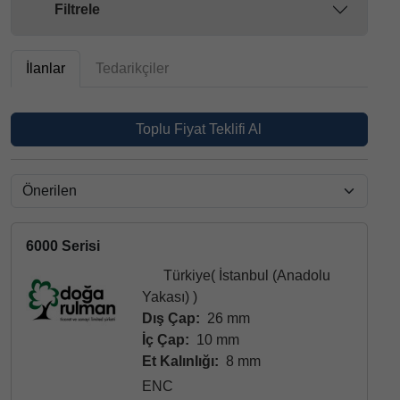
Filtrele
İlanlar
Tedarikçiler
Toplu Fiyat Teklifi Al
6000 Serisi
Türkiye( İstanbul (Anadolu
Yakası) )
Dış Çap:
26 mm
İç Çap:
10 mm
Et Kalınlığı:
8 mm
ENC