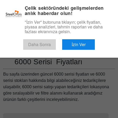
|
Yönetim Paneli
Türkçe
Çelik sektöründeki gelişmelerden
anlık haberdar olun!
Menü
"İzin Ver" butonuna tıklayın; çelik fiyatları,
piyasa analizleri, tahmin raporları ve daha
Ürün, Hizmet
fazlası ekranınıza gelsin.
Type 3 or more characters for results.
Pazaryeri
Ürünler
Daha Sonra
İzin Ver
6000 Serisi Fiyatları
Bu sayfa üzerinden güncel 6000 serisi fiyatları ve 6000
serisi stokları hakkında bilgi alabileceğiniz tedarikçilere
ulaşabilir, 6000 serisi satışı yapan tedarikçileri lokasyona
göre sıralayabilir ve filtre alanını kullanarak aradığınız
ürünün farklı çeşitlerini inceleyebilirsiniz.