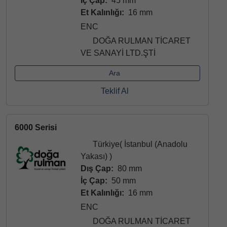
İç Çap:
45 mm
Et Kalınlığı:
16 mm
ENC
DOĞA RULMAN TİCARET
VE SANAYİ LTD.ŞTİ
Ara
Teklif Al
6000 Serisi
Türkiye( İstanbul (Anadolu
Yakası) )
Dış Çap:
80 mm
İç Çap:
50 mm
Et Kalınlığı:
16 mm
ENC
DOĞA RULMAN TİCARET