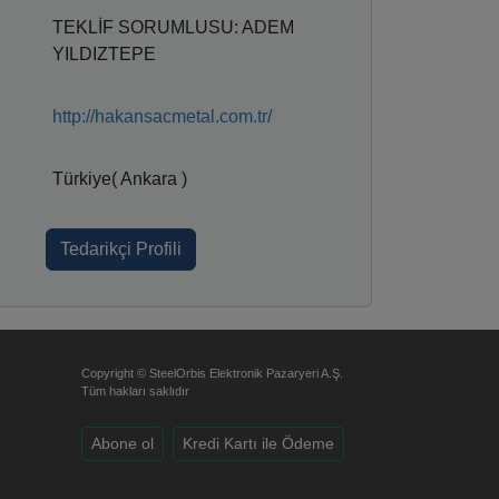
TEKLİF SORUMLUSU: ADEM
YILDIZTEPE
http://hakansacmetal.com.tr/
Türkiye( Ankara )
Tedarikçi Profili
Copyright © SteelOrbis Elektronik Pazaryeri A.Ş.
Tüm hakları saklıdır
Abone ol
Kredi Kartı ile Ödeme