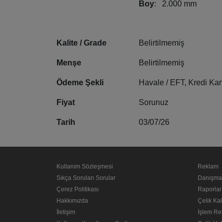
Boy
: 2.000 mm
Kalite / Grade
Belirtilmemiş
Menşe
Belirtilmemiş
Ödeme Şekli
Havale / EFT, Kredi Kar
Fiyat
Sorunuz
Tarih
03/07/26
Kullanım Sözleşmesi
Reklam
Sıkça Sorulan Sorular
Danışma
Çerez Politikası
Raporlar
Hakkımızda
Çelik Kal
İletişim
İşlem Re