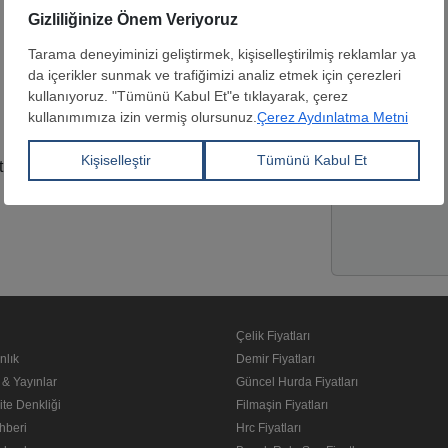
Yetkili kişi
Web Sitesi
Lokasyon
tı
Çelik Fiyatları
nlık
Demir Fiyatları
 & Yayınlar
Güncel Hurda Fiyatları
ite Denkliği
Filmaşin Fiyatları
hberi
Hrc Fiyatları