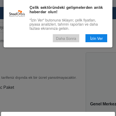
Çelik sektöründeki gelişmelerden anlık
haberdar olun!
Pazaryeri
Çelik Piyasası
Fiyat Tahminleri
"İzin Ver" butonuna tıklayın; çelik fiyatları,
piyasa analizleri, tahmin raporları ve daha
fazlası ekranınıza gelsin.
r results.
Daha Sonra
İzin Ver
miş Sac
Soğuk Haddelenmiş Sac Paket
arifeniz dışında ek bir ücret yansıtmayacaktır.
c Paket
Genel Merke