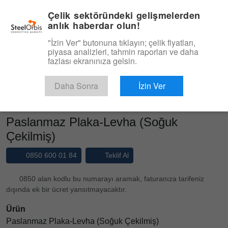
|
Yönetim Paneli
Türkçe
Çelik sektöründeki gelişmelerden
anlık haberdar olun!
Menü
"İzin Ver" butonuna tıklayın; çelik fiyatları,
piyasa analizleri, tahmin raporları ve daha
Ürün, Hizmet
fazlası ekranınıza gelsin.
Type 3 or more characters for results.
Pazaryeri
Ürünler
Paslanmaz Soğuk Sac
Daha Sonra
İzin Ver
Paslanmaz Plaka-Levha (Soğuk Çekilmiş...
Paslanmaz Plaka-Levha (Soğuk
Çekilmiş)
0850 600 01 84
Teklif Al
0850 alan kodlu bu numarayı aramak, faturanıza tarifeniz
dışında ek bir ücret yansıtmayacaktır.
Ürün
Paslanmaz Plaka-Levha (Soğuk Çekilmiş)