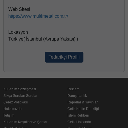
Web Sitesi
https://www.multimetal.com.tr/
Lokasyon
Türkiye( İstanbul (Avrupa Yakası) )
Tedarikçi Profili
Kullanım Sözleşmesi
Reklam
Sıkça Sorulan Sorular
Danışmanlık
Çerez Politikası
Raporlar & Yayınlar
Hakkımızda
Çelik Kalite Denkliği
İletişim
İşlem Rehberi
Kullanım Koşulları ve Şartlar
Çelik Hakkında