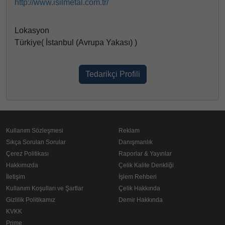
http://www.isilmetal.com.tr/
Lokasyon
Türkiye( İstanbul (Avrupa Yakası) )
Tedarikçi Profili
Kullanım Sözleşmesi
Reklam
Sıkça Sorulan Sorular
Danışmanlık
Çerez Politikası
Raporlar & Yayınlar
Hakkımızda
Çelik Kalite Denkliği
İletişim
İşlem Rehberi
Kullanım Koşulları ve Şartlar
Çelik Hakkında
Gizlilik Politikamız
Demir Hakkında
KVKK
Prime