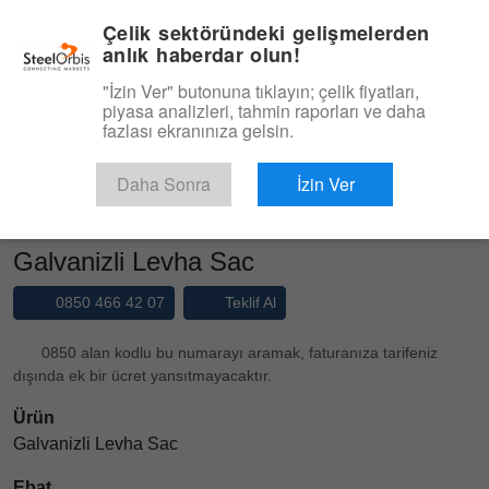
|
Yönetim Paneli
Türkçe
Çelik sektöründeki gelişmelerden
anlık haberdar olun!
Menü
"İzin Ver" butonuna tıklayın; çelik fiyatları,
piyasa analizleri, tahmin raporları ve daha
Ürün, Hizmet
fazlası ekranınıza gelsin.
Type 3 or more characters for results.
Pazaryeri
Ürünler
Galvanizli Sac
Daha Sonra
İzin Ver
Galvanizli Levha Sac
Galvanizli Levha Sac
0850 466 42 07
Teklif Al
0850 alan kodlu bu numarayı aramak, faturanıza tarifeniz
dışında ek bir ücret yansıtmayacaktır.
Ürün
Galvanizli Levha Sac
Ebat