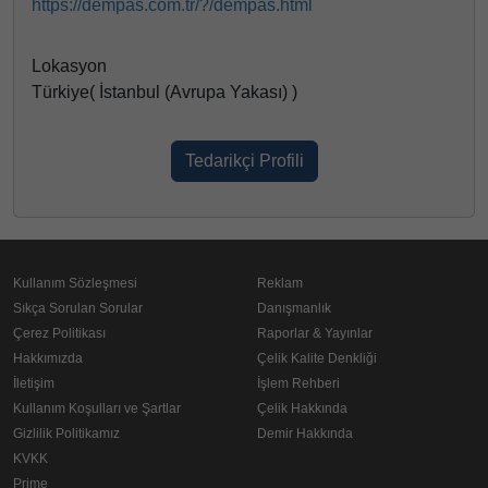
https://dempas.com.tr/?/dempas.html
Lokasyon
Türkiye( İstanbul (Avrupa Yakası) )
Tedarikçi Profili
Kullanım Sözleşmesi
Reklam
Sıkça Sorulan Sorular
Danışmanlık
Çerez Politikası
Raporlar & Yayınlar
Hakkımızda
Çelik Kalite Denkliği
İletişim
İşlem Rehberi
Kullanım Koşulları ve Şartlar
Çelik Hakkında
Gizlilik Politikamız
Demir Hakkında
KVKK
Prime