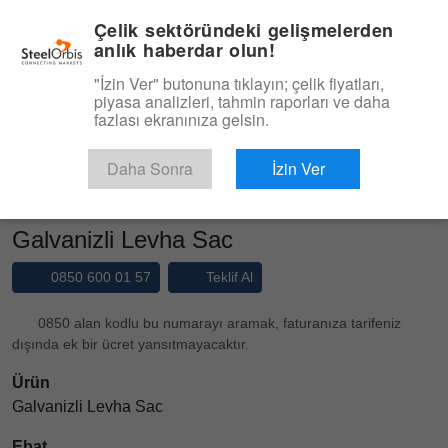
|
Yönetim Paneli
Türkçe
Çelik sektöründeki gelişmelerden
anlık haberdar olun!
Menü
"İzin Ver" butonuna tıklayın; çelik fiyatları,
piyasa analizleri, tahmin raporları ve daha
Ürün, Hizmet
fazlası ekranınıza gelsin.
Type 3 or more characters for results.
Pazaryeri
Ürünler
Galvanizli Sac
Daha Sonra
İzin Ver
Galvanizli Levha Sac
Galvanizli Levha Sac
0850 600 01 57
Teklif Al
0850 alan kodlu bu numarayı aramak, faturanıza tarifeniz
dışında ek bir ücret yansıtmayacaktır.
Ürün
Galvanizli Levha Sac
Ebat