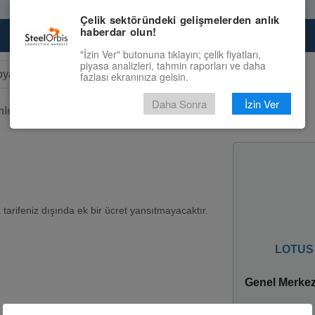
Çelik sektöründeki gelişmelerden anlık
haberdar olun!
Pazaryeri
Çelik Piyasası
Fiyat Tahminleri
"İzin Ver" butonuna tıklayın; çelik fiyatları,
piyasa analizleri, tahmin raporları ve daha
fazlası ekranınıza gelsin.
r results.
Daha Sonra
İzin Ver
leri
Abkant Büküm
arifeniz dışında ek bir ücret yansıtmayacaktır.
LOTUS 
Genel Merke