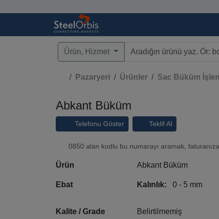
Ürün, Hizmet
Type 3 or more characters fo
Pazaryeri
Ürünler
Sac Büküm İşlem
Abkant Büküm
Telefonu Göster
Teklif Al
0850 alan kodlu bu numarayı aramak, faturanıza t
Ürün
Abkant Büküm
Ebat
Kalınlık:
0 - 5 mm
Kalite / Grade
Belirtilmemiş