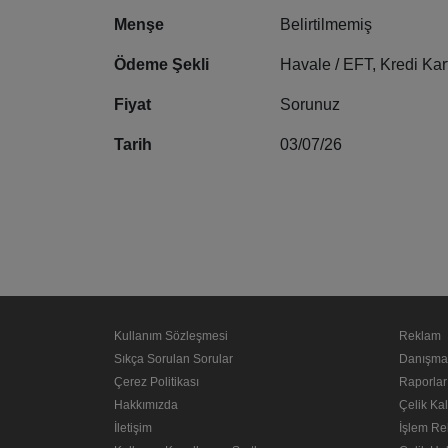
Menşe
Belirtilmemiş
Ödeme Şekli
Havale / EFT, Kredi Kar
Fiyat
Sorunuz
Tarih
03/07/26
Kullanım Sözleşmesi
Reklam
Sıkça Sorulan Sorular
Danışma
Çerez Politikası
Raporlar
Hakkımızda
Çelik Kal
İletişim
İşlem Re