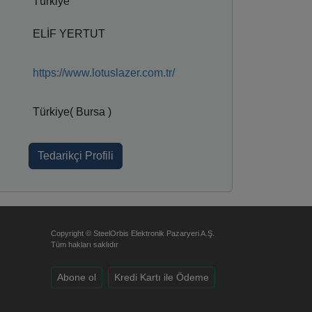
Türkiye
ELİF YERTUT
https://www.lotuslazer.com.tr/
Türkiye( Bursa )
Tedarikçi Profili
Copyright © SteelOrbis Elektronik Pazaryeri A.Ş.
Tüm hakları saklıdır
Abone ol
Kredi Kartı ile Ödeme