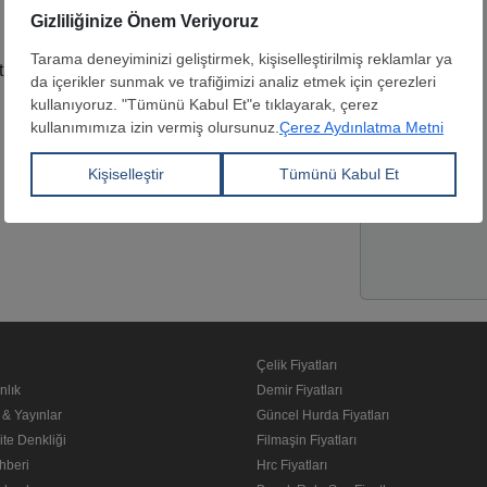
Yetkili kişi
tı
Web Sitesi
Lokasyon
Çelik Fiyatları
nlık
Demir Fiyatları
 & Yayınlar
Güncel Hurda Fiyatları
ite Denkliği
Filmaşin Fiyatları
hberi
Hrc Fiyatları