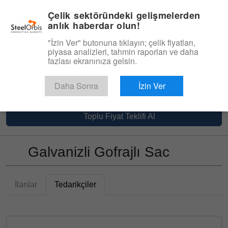
|
Yönetim Paneli
Türkçe
Çelik sektöründeki gelişmelerden
anlık haberdar olun!
Menü
"İzin Ver" butonuna tıklayın; çelik fiyatları,
piyasa analizleri, tahmin raporları ve daha
Ürün, Hizmet
fazlası ekranınıza gelsin.
Type 3 or more characters for results.
Pazaryeri
Tedarikçiler
Galvanizli Sac
Daha Sonra
İzin Ver
Galvanizli Gofrajlı Sac
Toplu Fiyat Teklifi Al
Galvanizli Gofrajlı Sac
İlanlar
Tedarikçiler