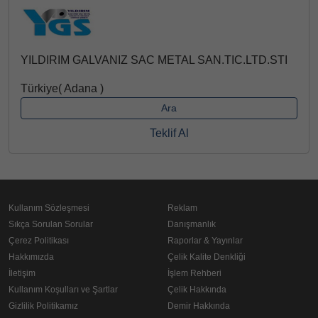
YILDIRIM GALVANIZ SAC METAL SAN.TIC.LTD.STI
Türkiye( Adana )
Ara
Teklif Al
Kullanım Sözleşmesi
Reklam
Sıkça Sorulan Sorular
Danışmanlık
Çerez Politikası
Raporlar & Yayınlar
Hakkımızda
Çelik Kalite Denkliği
İletişim
İşlem Rehberi
Kullanım Koşulları ve Şartlar
Çelik Hakkında
Gizlilik Politikamız
Demir Hakkında