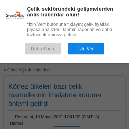
|
Türkçe
Giriş
Çelik sektöründeki gelişmelerden
anlık haberdar olun!
Menü
"İzin Ver" butonuna tıklayın; çelik fiyatları,
piyasa analizleri, tahmin raporları ve daha
fazlası ekranınıza gelsin.
Daha Sonra
İzin Ver
Ücretsiz Deneyin
<
Güncel Çelik Haberleri
Körfez ülkeleri bazı çelik
mamullerinin ithalatına koruma
önlemi getirdi
Pazartesi, 10 Mayıs 2021 17:41:03 (GMT+3) |
İstanbul