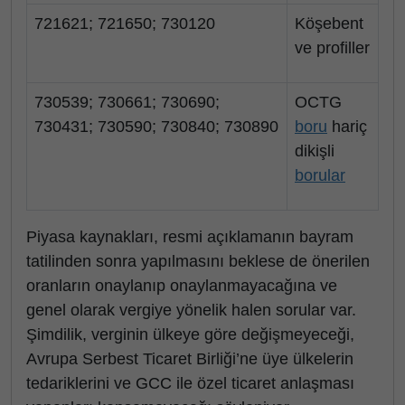
721621; 721650; 730120
Köşebent
ve profiller
730539; 730661; 730690;
OCTG
730431; 730590; 730840; 730890
boru
hariç
dikişli
borular
Piyasa kaynakları, resmi açıklamanın bayram
tatilinden sonra yapılmasını beklese de önerilen
oranların onaylanıp onaylanmayacağına ve
genel olarak vergiye yönelik halen sorular var.
Şimdilik, verginin ülkeye göre değişmeyeceği,
Avrupa Serbest Ticaret Birliği’ne üye ülkelerin
tedariklerini ve GCC ile özel ticaret anlaşması