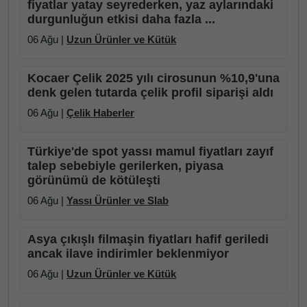
fiyatlar yatay seyrederken, yaz aylarındaki
durgunluğun etkisi daha fazla ...
06 Ağu |
Uzun Ürünler ve Kütük
Kocaer Çelik 2025 yılı cirosunun %10,9'una
denk gelen tutarda çelik profil siparişi aldı
06 Ağu |
Çelik Haberler
Türkiye'de spot yassı mamul fiyatları zayıf
talep sebebiyle gerilerken, piyasa
görünümü de kötüleşti
06 Ağu |
Yassı Ürünler ve Slab
Asya çıkışlı filmaşin fiyatları hafif geriledi
ancak ilave indirimler beklenmiyor
06 Ağu |
Uzun Ürünler ve Kütük