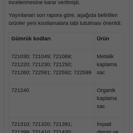
incelenmesine karar verilmişti.
Yayınlanan son rapora göre, aşağıda belirtilen
ürünler yeni kısıtlamalara tabi tutulması önerildi:
Gümrük kodları
Ürün
721030; 721049; 721069;
Metalik
721220; 721230; 721250;
kaplama
721260; 722591; 722592; 722599
sac
721240
Organik
kaplama
sac
721310; 721320; 721391;
İnşaat
721399; 721410; 721430;
demiri ve