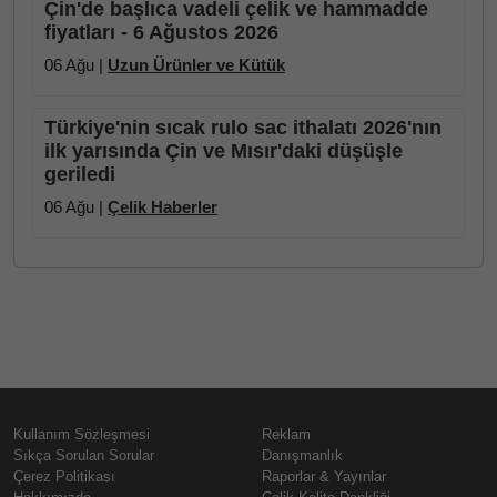
Çin'de başlıca vadeli çelik ve hammadde
fiyatları - 6 Ağustos 2026
06 Ağu |
Uzun Ürünler ve Kütük
Türkiye'nin sıcak rulo sac ithalatı 2026'nın
ilk yarısında Çin ve Mısır'daki düşüşle
geriledi
06 Ağu |
Çelik Haberler
Kullanım Sözleşmesi
Reklam
Sıkça Sorulan Sorular
Danışmanlık
Çerez Politikası
Raporlar & Yayınlar