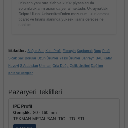
ürünlerin yanı sıra slab ve kütük piyasaları da
sorumluluklarım arasında yer almaktadır. Ukrayna'daki
Dnipro Ulusal Üniversitesi’nden mezunum; uluslararası
ticaret ve finans alanında yüksek lisans derecesine
sahibim.
Etiketler:
Soğuk Sac
Kutu Profil
Filmaşin
Kaplamalı
Boru
Profil
Sıcak Sac
Borular
Uzun Ürünler
Yassı Ürünler
Bahreyn
BAE
Katar
Kuveyt
S.Arabistan
Umman
Orta Doğu
Çelik Üretimi
Dağıtım
Kota ve Vergiler
Pazaryeri Teklifleri
IPE Profil
Genişlik:
80 - 160 mm
TEKMAN METAL SAN. TIC. LTD. STI.