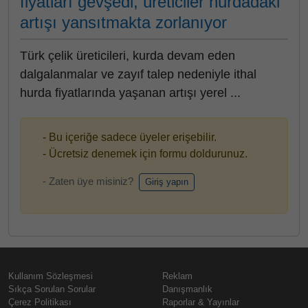
fiyatları gevşedi, üreticiler hurdadaki
artışı yansıtmakta zorlanıyor
Türk çelik üreticileri, kurda devam eden
dalgalanmalar ve zayıf talep nedeniyle ithal
hurda fiyatlarında yaşanan artışı yerel ...
- Bu içeriğe sadece üyeler erişebilir.
- Ücretsiz denemek için formu doldurunuz.
- Zaten üye misiniz?
Giriş yapın
Kullanım Sözleşmesi
Reklam
Sıkça Sorulan Sorular
Danışmanlık
Çerez Politikası
Raporlar & Yayınlar