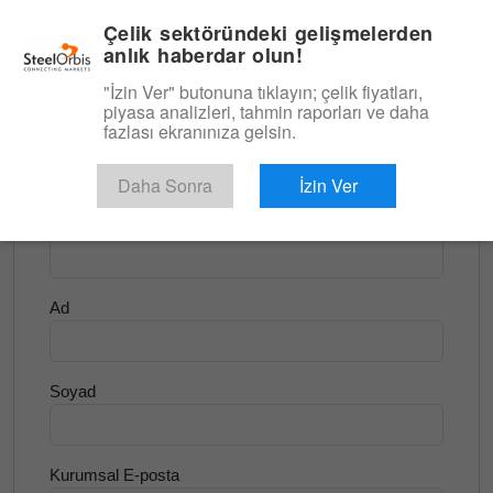
|
Türkçe
Giriş
Çelik sektöründeki gelişmelerden
anlık haberdar olun!
Menü
"İzin Ver" butonuna tıklayın; çelik fiyatları,
piyasa analizleri, tahmin raporları ve daha
<
Uzun Ürünler ve Kütük
fazlası ekranınıza gelsin.
Ücretsiz Deneyin
Daha Sonra
İzin Ver
Şirket Adı
Ad
Soyad
Kurumsal E-posta