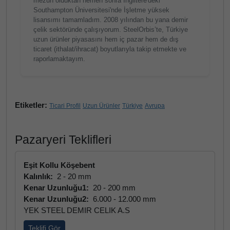
mezun olduktan hemen sonra İngiltere'deki
Southampton Üniversitesi'nde İşletme yüksek
lisansımı tamamladım. 2008 yılından bu yana demir
çelik sektöründe çalışıyorum. SteelOrbis’te, Türkiye
uzun ürünler piyasasını hem iç pazar hem de dış
ticaret (ithalat/ihracat) boyutlarıyla takip etmekte ve
raporlamaktayım.
Etiketler:
Ticari Profil
Uzun Ürünler
Türkiye
Avrupa
Pazaryeri Teklifleri
Eşit Kollu Köşebent
Kalınlık:
2 - 20 mm
Kenar Uzunluğu1:
20 - 200 mm
Kenar Uzunluğu2:
6.000 - 12.000 mm
YEK STEEL DEMIR CELIK A.S
Teklifi Gör