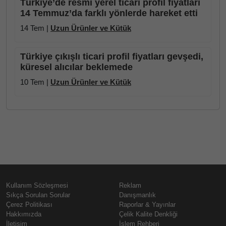
Türkiye’de resmi yerel ticari profil fiyatları
14 Temmuz’da farklı yönlerde hareket etti
14 Tem |
Uzun Ürünler ve Kütük
Türkiye çıkışlı ticari profil fiyatları gevşedi,
küresel alıcılar beklemede
10 Tem |
Uzun Ürünler ve Kütük
Kullanım Sözleşmesi
Reklam
Sıkça Sorulan Sorular
Danışmanlık
Çerez Politikası
Raporlar & Yayınlar
Hakkımızda
Çelik Kalite Denkliği
İletişim
İşlem Rehberi