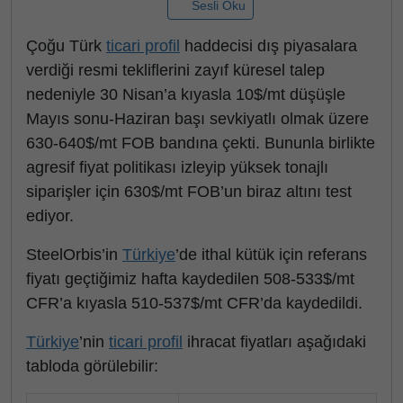
Sesli Oku
Çoğu Türk
ticari profil
haddecisi dış piyasalara
verdiği resmi tekliflerini zayıf küresel talep
nedeniyle 30 Nisan’a kıyasla 10$/mt düşüşle
Mayıs sonu-Haziran başı sevkiyatlı olmak üzere
630-640$/mt FOB bandına çekti. Bununla birlikte
agresif fiyat politikası izleyip yüksek tonajlı
siparişler için 630$/mt FOB’un biraz altını test
ediyor.
SteelOrbis’in
Türkiye
’de ithal kütük için referans
fiyatı geçtiğimiz hafta kaydedilen 508-533$/mt
CFR’a kıyasla 510-537$/mt CFR’da kaydedildi.
Türkiye
’nin
ticari profil
ihracat fiyatları aşağıdaki
tabloda görülebilir: