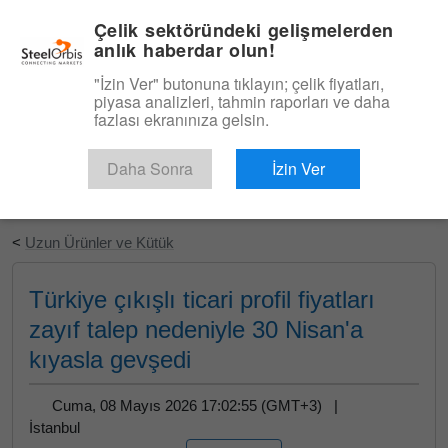
|
Türkçe
Giriş
Çelik sektöründeki gelişmelerden
anlık haberdar olun!
Menü
"İzin Ver" butonuna tıklayın; çelik fiyatları,
piyasa analizleri, tahmin raporları ve daha
fazlası ekranınıza gelsin.
Daha Sonra
İzin Ver
Ücretsiz Deneyin
<
Uzun Ürünler ve Kütük
Türkiye çıkışlı ticari profil fiyatları
zayıf talep nedeniyle 30 Nisan'a
kıyasla gevşedi
Cuma, 08 Mayıs 2026 17:02:55 (GMT+3) |
İstanbul