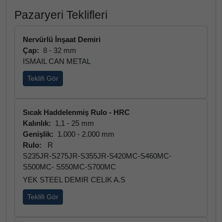
Pazaryeri Teklifleri
Nervürlü İnşaat Demiri
Çap:
8 - 32 mm
ISMAIL CAN METAL
Teklifi Gör
Sıcak Haddelenmiş Rulo - HRC
Kalınlık:
1,1 - 25 mm
Genişlik:
1.000 - 2.000 mm
Rulo:
R
S235JR-S275JR-S355JR-S420MC-S460MC-
S500MC- S550MC-S700MC
YEK STEEL DEMIR CELIK A.S
Teklifi Gör