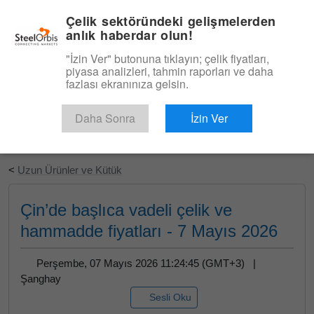
|
Türkçe
Giriş
Çelik sektöründeki gelişmelerden
anlık haberdar olun!
Menü
"İzin Ver" butonuna tıklayın; çelik fiyatları,
piyasa analizleri, tahmin raporları ve daha
fazlası ekranınıza gelsin.
Daha Sonra
İzin Ver
Ücretsiz Deneyin
<
Uzun Ürünler ve Kütük
Çin’de başlıca vadeli çelik ve
hammadde fiyatları - 7 Mayıs 2026
Perşembe, 07 Mayıs 2026 11:24:45 (GMT+3) |
Şanghay
Sesli Oku