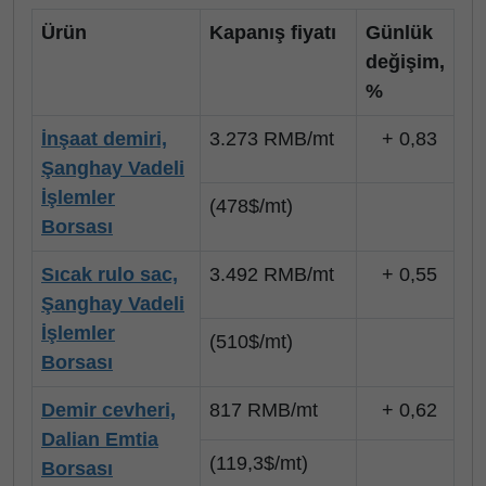
Ürün
Kapanış fiyatı
Günlük
değişim,
%
İnşaat demiri,
3.273 RMB/mt
+ 0,83
Şanghay Vadeli
İşlemler
(
478$/mt)
Borsası
Sıcak rulo sac,
3.492 RMB/mt
+ 0,55
Şanghay Vadeli
İşlemler
(510$/mt)
Borsası
Demir cevheri,
817 RMB/mt
+ 0,62
Dalian Emtia
(119,3$/mt)
Borsası