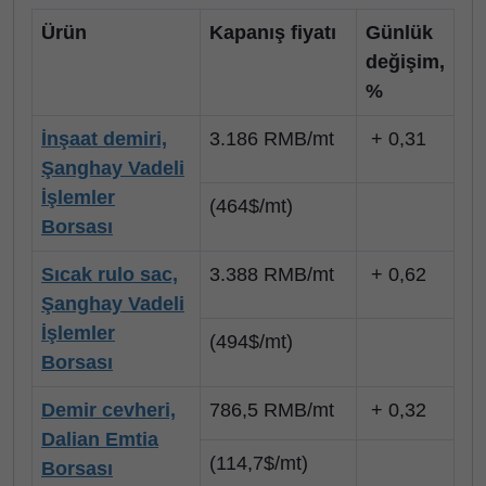
Ürün
Kapanış fiyatı
Günlük
değişim,
%
İnşaat demiri,
3.186 RMB/mt
+ 0,31
Şanghay Vadeli
İşlemler
(
464$/mt)
Borsası
Sıcak rulo sac,
3.388 RMB/mt
+ 0,62
Şanghay Vadeli
İşlemler
(494$/mt)
Borsası
Demir cevheri,
786,5 RMB/mt
+ 0,32
Dalian Emtia
(114,7$/mt)
Borsası