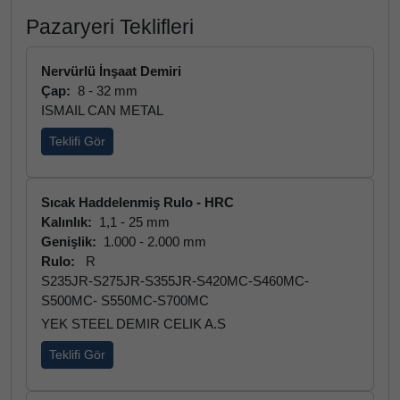
Pazaryeri Teklifleri
Nervürlü İnşaat Demiri
Çap:
8 - 32 mm
ISMAIL CAN METAL
Teklifi Gör
Sıcak Haddelenmiş Rulo - HRC
Kalınlık:
1,1 - 25 mm
Genişlik:
1.000 - 2.000 mm
Rulo:
R
S235JR-S275JR-S355JR-S420MC-S460MC-
S500MC- S550MC-S700MC
YEK STEEL DEMIR CELIK A.S
Teklifi Gör