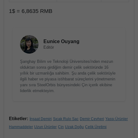
1$ = 6,8635 RMB
Eunice Ouyang
Editör
Şanghay Bilim ve Teknoloji Üniversitesi'nden mezun
olduktan sonra girdiğim demir çelik sektöründe 16
yıllık bir uzmanlığa sahibim. Şu anda çelik sektörüyle
ilgili haber ve piyasa istihbarat süreçlerini yönetmenin
yanı sıra SteelOrbis bünyesindeki Çin içerik ekibine
liderlik etmekteyim.
Etiketler:
İnşaat Demiri
Sıcak Rulo Sac
Demir Cevheri
Yassı Ürünler
Hammaddeler
Uzun Ürünler
Çin
Uzak Doğu
Çelik Üretimi