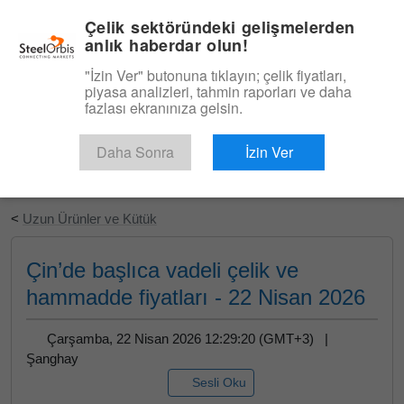
|
Türkçe
Giriş
Çelik sektöründeki gelişmelerden
anlık haberdar olun!
Menü
"İzin Ver" butonuna tıklayın; çelik fiyatları,
piyasa analizleri, tahmin raporları ve daha
fazlası ekranınıza gelsin.
Daha Sonra
İzin Ver
Ücretsiz Deneyin
<
Uzun Ürünler ve Kütük
Çin’de başlıca vadeli çelik ve
hammadde fiyatları - 22 Nisan 2026
Çarşamba, 22 Nisan 2026 12:29:20 (GMT+3) |
Şanghay
Sesli Oku