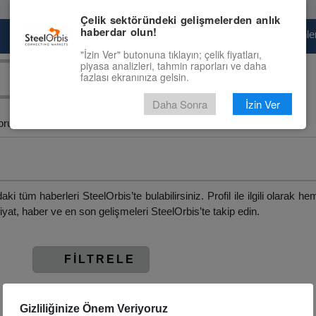
Çelik sektöründeki gelişmelerden anlık
haberdar olun!
Pazaryeri
Çelik Piyasası
Fiyat Tahminler
"İzin Ver" butonuna tıklayın; çelik fiyatları,
piyasa analizleri, tahmin raporları ve daha
fazlası ekranınıza gelsin.
Daha Sonra
İzin Ver
ru > Profil
ndaki tüm haberleri SteelOrbis’te bulabilirsiniz. Profil ile ilgili olarak 
yat, haber ve en son gelişmeleri SteelOrbis’te takip edin.
FİLTRELE