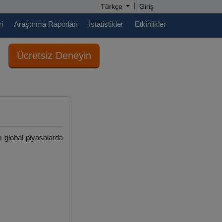
|
Türkçe
Giriş
i
Araştırma Raporları
İstatistikler
Etkinlikler
Ücretsiz Deneyin
hem global piyasalarda