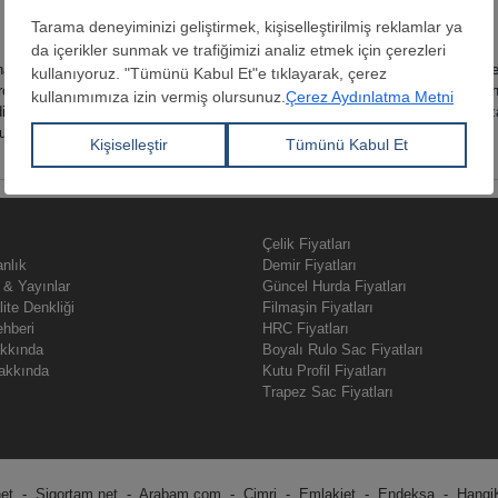
Kayıt bulunamadı.
aynaklardan alınmasına rağmen, bu bilgilerin bütünlüğü, doğruluğu ve değişmeye
rçekleşen işlemlerden toplanan bilgileri içermemektedir. İfade edilen görüşler h
dir. Bu bilgilerin ticari amaçlı işlemlerde kullanılmasından dolayı doğabilecek 
arınız için Müşteri Hizmetleri Birimi ile irtibat kurunuz.
Çelik Fiyatları
nlık
Demir Fiyatları
 & Yayınlar
Güncel Hurda Fiyatları
lite Denkliği
Filmaşin Fiyatları
ehberi
HRC Fiyatları
akkında
Boyalı Rulo Sac Fiyatları
akkında
Kutu Profil Fiyatları
Trapez Sac Fiyatları
net
-
Sigortam.net
-
Arabam.com
-
Cimri
-
Emlakjet
-
Endeksa
-
Hangi