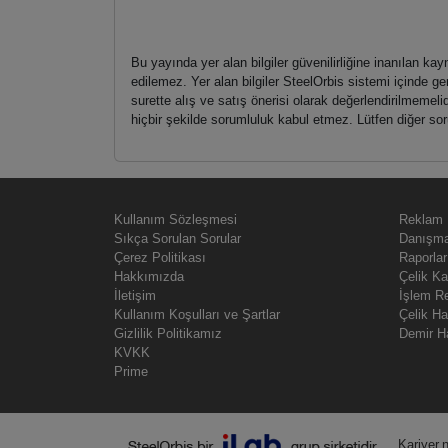
Bu yayında yer alan bilgiler güvenilirliğine inanılan k
edilemez. Yer alan bilgiler SteelOrbis sistemi içinde ge
surette alış ve satış önerisi olarak değerlendirilmemeli
hiçbir şekilde sorumluluk kabul etmez. Lütfen diğer sorul
Kullanım Sözleşmesi
Reklam
Sıkça Sorulan Sorular
Danışma
Çerez Politikası
Raporlar
Hakkımızda
Çelik Ka
İletişim
İşlem R
Kullanım Koşulları ve Şartlar
Çelik H
Gizlilik Politikamız
Demir H
KVKK
Prime
Kariyer.