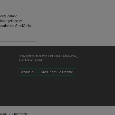
ceği garanti
içbir şekilde ve
zararlardan SteelOrbis
Copyright © SteelOrbis Elektronik Pazaryeri A.Ş.
Tüm hakları saklıdır
Abone ol
Kredi Kartı ile Ödeme
Kredi
-
Chemorbis