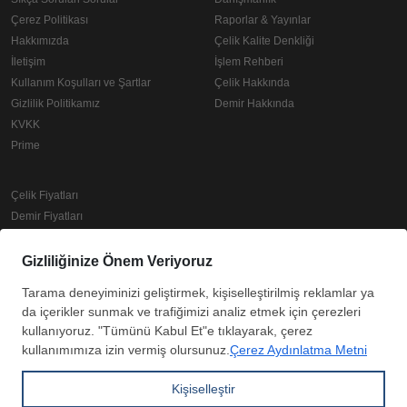
Çerez Politikası
Raporlar & Yayınlar
Hakkımızda
Çelik Kalite Denkliği
İletişim
İşlem Rehberi
Kullanım Koşulları ve Şartlar
Çelik Hakkında
Gizlilik Politikamız
Demir Hakkında
KVKK
Prime
Çelik Fiyatları
Demir Fiyatları
Güncel Hurda Fiyatları
Filmaşin Fiyatları
Hrc Fiyatları
Boyalı Rulo Sac Fiyatları
Kutu Profil Fiyatları
Trapez Sac Fiyatları
Copyright © SteelOrbis Elektronik Pazaryeri A.Ş.
Tüm hakları saklıdır