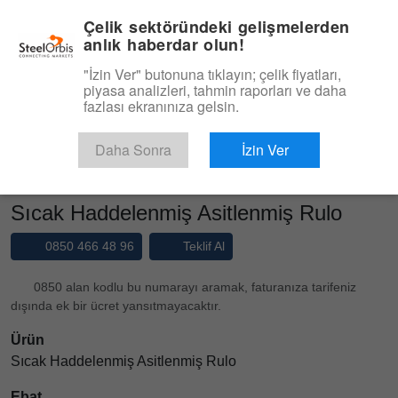
|
Yönetim Paneli
Türkçe
Çelik sektöründeki gelişmelerden
anlık haberdar olun!
Menü
"İzin Ver" butonuna tıklayın; çelik fiyatları,
piyasa analizleri, tahmin raporları ve daha
Ürün, Hizmet
fazlası ekranınıza gelsin.
Type 3 or more characters for results.
Pazaryeri
Ürünler
Sıcak Haddelenmiş Sac
Daha Sonra
İzin Ver
Sıcak Haddelenmiş Asitlenmiş Rulo
Sıcak Haddelenmiş Asitlenmiş Rulo
0850 466 48 96
Teklif Al
0850 alan kodlu bu numarayı aramak, faturanıza tarifeniz
dışında ek bir ücret yansıtmayacaktır.
Ürün
Sıcak Haddelenmiş Asitlenmiş Rulo
Ebat