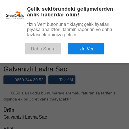
|
Yönetim Paneli
Türkçe
Çelik sektöründeki gelişmelerden
anlık haberdar olun!
Menü
"İzin Ver" butonuna tıklayın; çelik fiyatları,
piyasa analizleri, tahmin raporları ve daha
Ürün, Hizmet
fazlası ekranınıza gelsin.
Type 3 or more characters for results.
Pazaryeri
Ürünler
Galvanizli Sac
Daha Sonra
İzin Ver
Galvanizli Levha Sac
Galvanizli Levha Sac
0850 244 30 52
Teklif Al
0850 alan kodlu bu numarayı aramak, faturanıza tarifeniz
dışında ek bir ücret yansıtmayacaktır.
Ürün
Galvanizli Levha Sac
Ebat