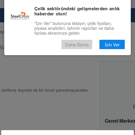
Çelik sektöründeki gelişmelerden anlık
haberdar olun!
Pazaryeri
Çelik Piyasası
Fiyat Tahminleri
"İzin Ver" butonuna tıklayın; çelik fiyatları,
piyasa analizleri, tahmin raporları ve daha
fazlası ekranınıza gelsin.
r results.
Daha Sonra
İzin Ver
Galvanizli Levha Sac
arifeniz dışında ek bir ücret yansıtmayacaktır.
Genel Merke