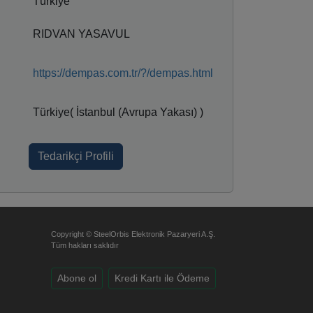
Türkiye
RIDVAN YASAVUL
https://dempas.com.tr/?/dempas.html
Türkiye( İstanbul (Avrupa Yakası) )
Tedarikçi Profili
Copyright © SteelOrbis Elektronik Pazaryeri A.Ş.
Tüm hakları saklıdır
Abone ol
Kredi Kartı ile Ödeme