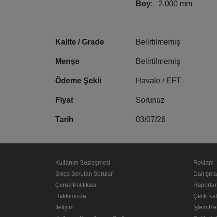
Boy
: 2.000 mm
Kalite / Grade
Belirtilmemiş
Menşe
Belirtilmemiş
Ödeme Şekli
Havale / EFT
Fiyat
Sorunuz
Tarih
03/07/26
Kullanım Sözleşmesi
Reklam
Sıkça Sorulan Sorular
Danışma
Çerez Politikası
Raporlar
Hakkımızda
Çelik Kal
İletişim
İşlem Re