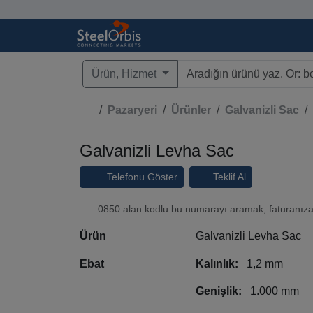
Ürün, Hizmet
Type 3 or more characters fo
Pazaryeri
Ürünler
Galvanizli Sac
Galvanizli Levha Sac
Telefonu Göster
Teklif Al
0850 alan kodlu bu numarayı aramak, faturanıza t
Ürün
Galvanizli Levha Sac
Ebat
Kalınlık:
1,2 mm
Genişlik:
1.000 mm