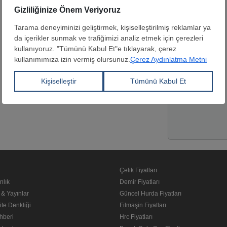
Yetkili kişi
Web Sitesi
Lokasyon
Çelik Fiyatları
nlık
Demir Fiyatları
 & Yayınlar
Güncel Hurda Fiyatları
ite Denkliği
Filmaşin Fiyatları
hberi
Hrc Fiyatları