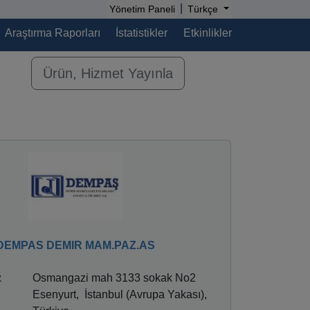
|
Yönetim Paneli
Türkçe
Araştırma Raporları
İstatistikler
Etkinlikler
Ürün, Hizmet Yayınla
DEMPAS DEMIR MAM.PAZ.AS
z
Osmangazi mah 3133 sokak No2
Esenyurt, İstanbul (Avrupa Yakası),