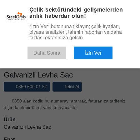
|
Yönetim Paneli
Türkçe
Çelik sektöründeki gelişmelerden
anlık haberdar olun!
Menü
"İzin Ver" butonuna tıklayın; çelik fiyatları,
piyasa analizleri, tahmin raporları ve daha
Ürün, Hizmet
fazlası ekranınıza gelsin.
Type 3 or more characters for results.
Pazaryeri
Ürünler
Galvanizli Sac
Daha Sonra
İzin Ver
Galvanizli Levha Sac
Galvanizli Levha Sac
0850 600 01 57
Teklif Al
0850 alan kodlu bu numarayı aramak, faturanıza tarifeniz
dışında ek bir ücret yansıtmayacaktır.
Ürün
Galvanizli Levha Sac
Ebat