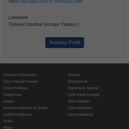
https://dempas.com.tr/?/dempas.html
Lokasyon
Türkiye( İstanbul (Avrupa Yakası) )
Tedarikçi Profili
Kullanım Sözleşmesi
Reklam
Sıkça Sorulan Sorular
Danışmanlık
Çerez Politikası
Raporlar & Yayınlar
Hakkımızda
Çelik Kalite Denkliği
İletişim
İşlem Rehberi
Kullanım Koşulları ve Şartlar
Çelik Hakkında
Gizlilik Politikamız
Demir Hakkında
KVKK
Prime