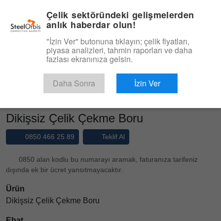
|
Yönetim Paneli
Türkçe
Çelik sektöründeki gelişmelerden
anlık haberdar olun!
Menü
"İzin Ver" butonuna tıklayın; çelik fiyatları,
piyasa analizleri, tahmin raporları ve daha
Ürün, Hizmet
fazlası ekranınıza gelsin.
Type 3 or more characters for results.
Pazaryeri
Ürünler
Dikişsiz Borular
Daha Sonra
İzin Ver
Dikişsiz Çelik Çekme Boru
Dikişsiz Çelik Çekme Boru
0850 466 25 89
Teklif Al
0850 alan kodlu bu numarayı aramak, faturanıza tarifeniz
dışında ek bir ücret yansıtmayacaktır.
Ürün
Dikişsiz Çelik Çekme Boru
Ebat